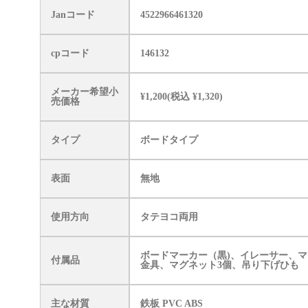
Janコード
4522966461320
cpコード
146132
メーカー希望小
¥1,200(税込 ¥1,320)
売価格
タイプ
ボードタイプ
表面
無地
使用方向
タテヨコ両用
ボードマーカー（黒)、イレーサー、
付属品
金具、マグネット3個、吊り下げひも
主な材質
鉄板 PVC ABS