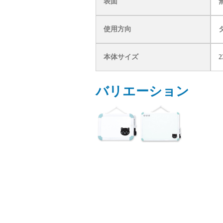
表面
使用方向
本体サイズ
2
バリエーション