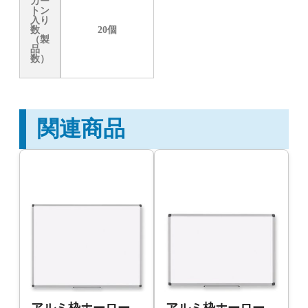
カー
トン
入り
数
20個
（製
品
数）
関連商品
アルミ枠ホーロー
アルミ枠ホーロー