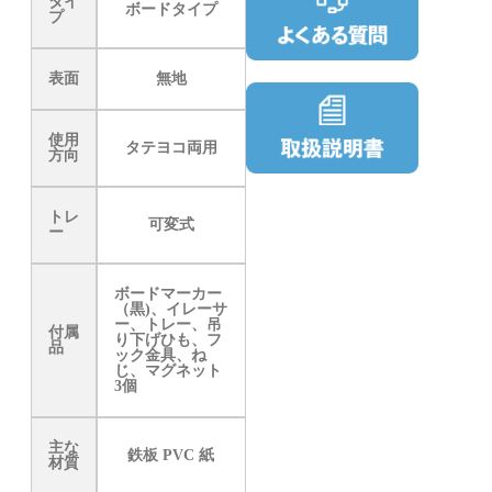
タイ
ボードタイプ
プ
表面
無地
使用
タテヨコ両用
方向
トレ
可変式
ー
ボードマーカー
（黒)、イレーサ
ー、トレー、吊
付属
り下げひも、フ
品
ック金具、ね
じ、マグネット
3個
主な
鉄板 PVC 紙
材質