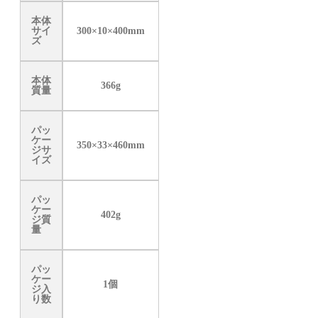
本体
サイ
300×10×400mm
ズ
本体
366g
質量
パッ
ケー
350×33×460mm
ジサ
イズ
パッ
ケー
402g
ジ質
量
パッ
ケー
1個
ジ入
り数