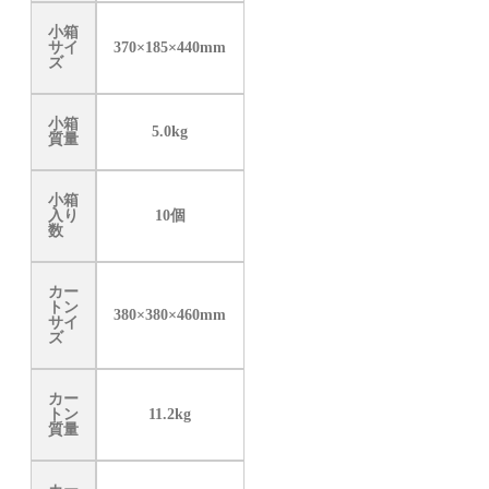
小箱
サイ
370×185×440mm
ズ
小箱
5.0kg
質量
小箱
入り
10個
数
カー
トン
380×380×460mm
サイ
ズ
カー
トン
11.2kg
質量