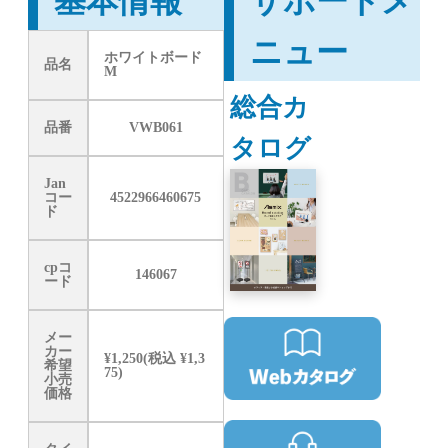
基本情報
サポートメ
ニュー
ホワイトボード
品名
M
総合カ
品番
VWB061
タログ
Jan
コー
4522966460675
ド
cpコ
146067
ード
メー
カー
¥1,250(税込 ¥1,3
希望
75)
小売
価格