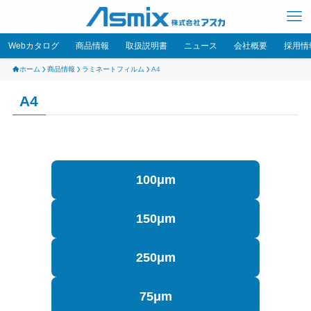
Webカタログ
商品情報
取扱説明書
ニュース
会社概要
採用情
ホーム
商品情報
ラミネートフィルム
A4
A4
100μm
150μm
250μm
75μm