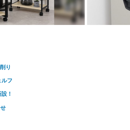
削り
ェルフ
新設！
らせ