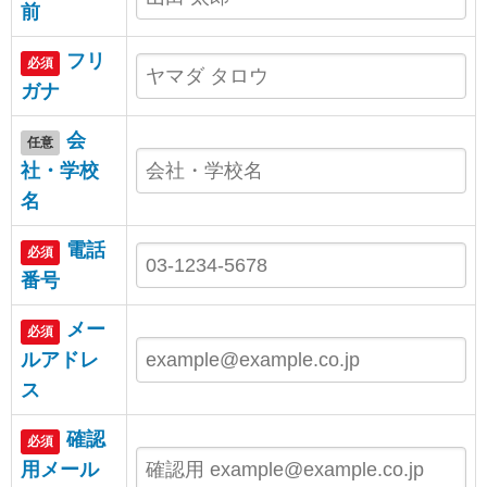
前
フリ
必須
ガナ
会
任意
社・学校
名
電話
必須
番号
メー
必須
ルアドレ
ス
確認
必須
用メール