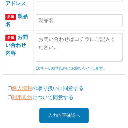
アドレス
製品
必須
名
お問
必須
い合わせ
内容
10字～
500
字以内にお願いいたします。
個人情報
の取り扱いに同意する
利用規約
について同意する