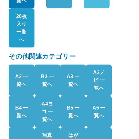
覧へ
20枚
入り
一覧
へ
その他関連カテゴリー
A3ノ
A2 一
B3 一
A3 一
ビ 一
覧へ
覧へ
覧へ
覧へ
A4ヨ
B4 一
B5 一
A5 一
コ 一
覧へ
覧へ
覧へ
覧へ
写真
はが