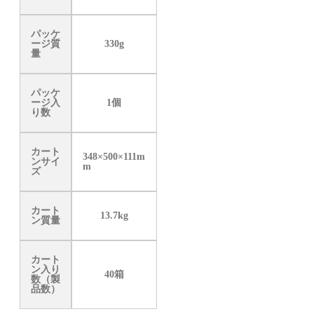
パッケ
ージ質
330g
量
パッケ
ージ入
1個
り数
カート
348×500×111m
ンサイ
m
ズ
カート
13.7kg
ン質量
カート
ン入り
40箱
数（製
品数）