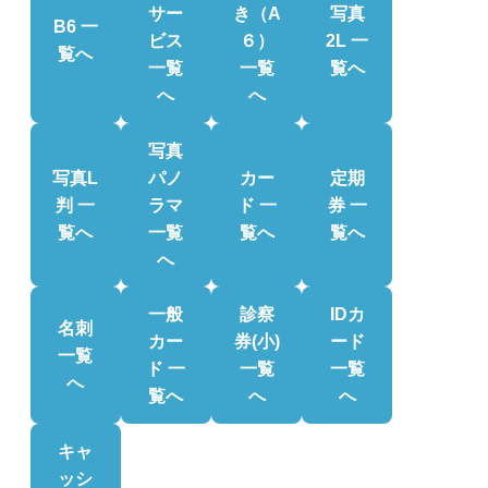
サー
き（A
写真
B6 一
ビス
６）
2L 一
覧へ
一覧
一覧
覧へ
へ
へ
写真
写真L
パノ
カー
定期
判 一
ラマ
ド 一
券 一
覧へ
一覧
覧へ
覧へ
へ
一般
診察
IDカ
名刺
カー
券(小)
ード
一覧
ド 一
一覧
一覧
へ
覧へ
へ
へ
キャ
ッシ