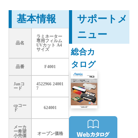
基本情報
サポートメ
ニュー
ラミネーター
専用フィルム
品名
UVカット A4
総合カ
サイズ
タログ
品番
F4001
Janコ
4522966 24001
ード
7
cpコー
624001
ド
メーカ
ー希望
オープン価格
小売価