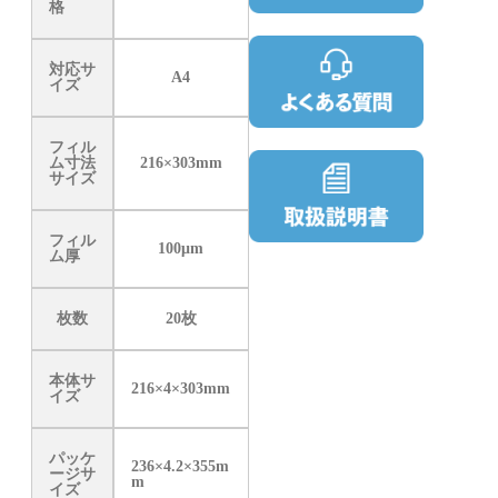
格
対応サ
A4
イズ
フィル
ム寸法
216×303mm
サイズ
フィル
100μm
ム厚
枚数
20枚
本体サ
216×4×303mm
イズ
パッケ
236×4.2×355m
ージサ
m
イズ