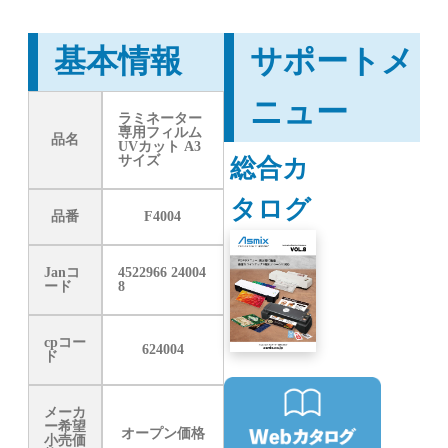
基本情報
サポートメ
ニュー
ラミネーター
専用フィルム
品名
UVカット A3
総合カ
サイズ
タログ
品番
F4004
Janコ
4522966 24004
ード
8
cpコー
624004
ド
メーカ
ー希望
オープン価格
小売価