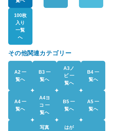
覧へ
100枚
入り
一覧
へ
その他関連カテゴリー
A3ノ
A2 一
B3 一
B4 一
ビ 一
覧へ
覧へ
覧へ
覧へ
A4ヨ
A4 一
B5 一
A5 一
コ 一
覧へ
覧へ
覧へ
覧へ
写真
はが