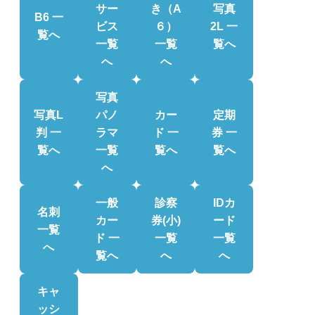
サー
き（A
写真
B6 一
ビス
６）
2L 一
覧へ
一覧
一覧
覧へ
へ
へ
写真
写真L
パノ
カー
定期
判 一
ラマ
ド 一
券 一
覧へ
一覧
覧へ
覧へ
へ
一般
診察
IDカ
名刺
カー
券(小)
ード
一覧
ド 一
一覧
一覧
へ
覧へ
へ
へ
キャ
ッシ