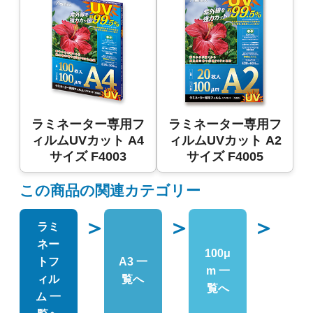
ラミネーター専用フ
ラミネーター専用フ
ィルムUVカット A4
ィルムUVカット A2
サイズ F4003
サイズ F4005
この商品の関連カテゴリー
＞
＞
＞
ラミ
ネー
100μ
トフ
A3 一
m 一
ィル
覧へ
覧へ
ム 一