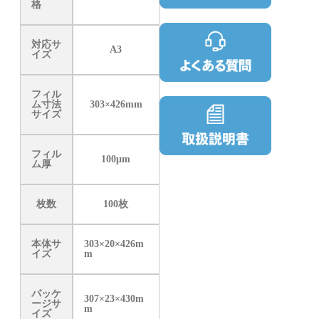
格
対応サ
A3
イズ
フィル
ム寸法
303×426mm
サイズ
フィル
100μm
ム厚
枚数
100枚
本体サ
303×20×426m
イズ
m
パッケ
307×23×430m
ージサ
m
イズ