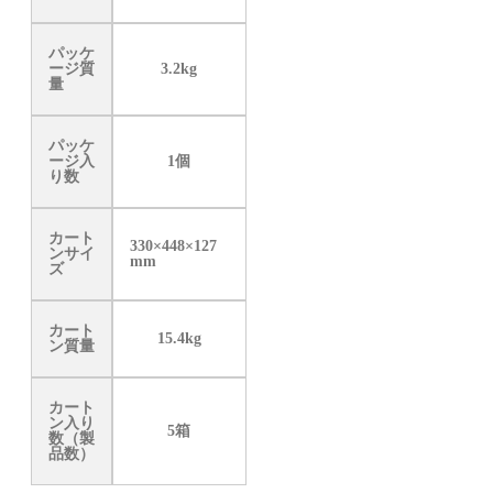
パッケ
ージ質
3.2kg
量
パッケ
ージ入
1個
り数
カート
330×448×127
ンサイ
mm
ズ
カート
15.4kg
ン質量
カート
ン入り
5箱
数（製
品数）