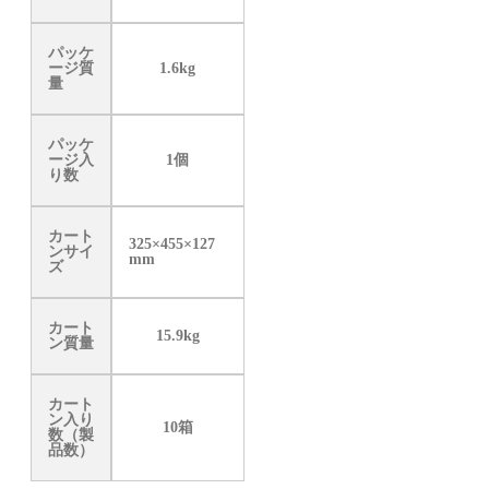
パッケ
ージ質
1.6kg
量
パッケ
ージ入
1個
り数
カート
325×455×127
ンサイ
mm
ズ
カート
15.9kg
ン質量
カート
ン入り
10箱
数（製
品数）