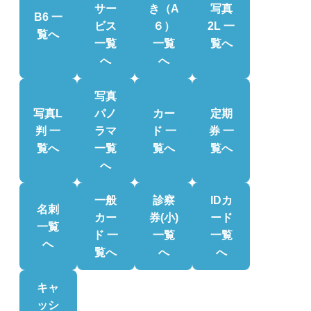
サー
き（A
写真
B6 一
ビス
６）
2L 一
覧へ
一覧
一覧
覧へ
へ
へ
写真
写真L
パノ
カー
定期
判 一
ラマ
ド 一
券 一
覧へ
一覧
覧へ
覧へ
へ
一般
診察
IDカ
名刺
カー
券(小)
ード
一覧
ド 一
一覧
一覧
へ
覧へ
へ
へ
キャ
ッシ