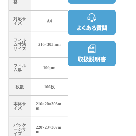
格
対応サ
A4
イズ
フィル
ム寸法
216×303mm
サイズ
フィル
100μm
ム厚
枚数
100枚
本体サ
216×20×303m
イズ
m
パッケ
220×23×307m
ージサ
m
イズ