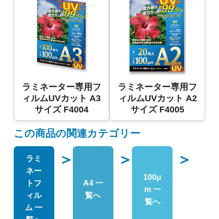
ラミネーター専用フ
ラミネーター専用フ
ィルムUVカット A3
ィルムUVカット A2
サイズ F4004
サイズ F4005
この商品の関連カテゴリー
＞
＞
＞
ラミ
ネー
100μ
トフ
A4 一
m 一
ィル
覧へ
覧へ
ム 一