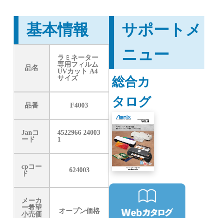
基本情報
サポートメ
ニュー
ラミネーター
専用フィルム
品名
UVカット A4
総合カ
サイズ
タログ
品番
F4003
Janコ
4522966 24003
ード
1
cpコー
624003
ド
メーカ
ー希望
オープン価格
小売価