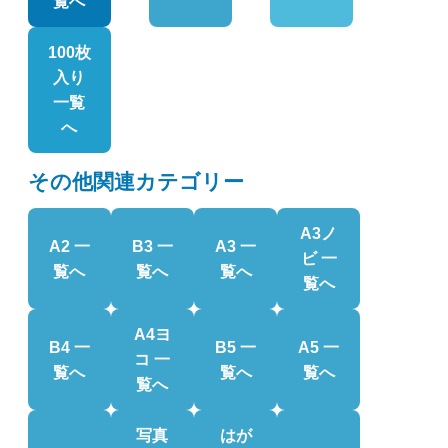
覧へ
100枚
入り
一覧
へ
その他関連カテゴリー
A3ノ
A2 一
B3 一
A3 一
ビ 一
覧へ
覧へ
覧へ
覧へ
A4ヨ
B4 一
B5 一
A5 一
コ 一
覧へ
覧へ
覧へ
覧へ
写真
はが