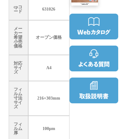
cpコ
631026
ード
メー
カー
希望
オープン価格
小売
価格
対応
サイ
A4
ズ
フィ
ルム
寸法
216×303mm
サイ
ズ
フィ
ルム
100μm
厚