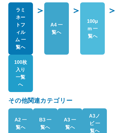
＞
＞
＞
ラミ
ネー
100μ
トフ
A4 一
m 一
ィル
覧へ
覧へ
ム 一
覧へ
100枚
入り
一覧
へ
その他関連カテゴリー
A3ノ
A2 一
B3 一
A3 一
ビ 一
覧へ
覧へ
覧へ
覧へ