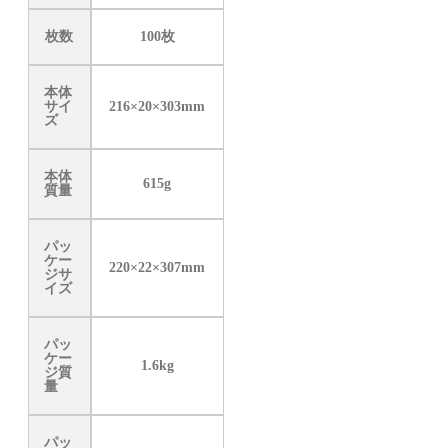
枚数
100枚
本体
サイ
216×20×303mm
ズ
本体
615g
質量
パッ
ケー
220×22×307mm
ジサ
イズ
パッ
ケー
1.6kg
ジ質
量
パッ