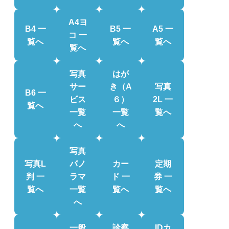
A4ヨ
B4 一
B5 一
A5 一
コ 一
覧へ
覧へ
覧へ
覧へ
写真
はが
サー
き（A
写真
B6 一
ビス
６）
2L 一
覧へ
一覧
一覧
覧へ
へ
へ
写真
写真L
パノ
カー
定期
判 一
ラマ
ド 一
券 一
覧へ
一覧
覧へ
覧へ
へ
一般
診察
IDカ