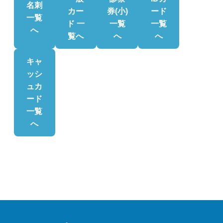
名刺
カー
券(小)
ード
一覧
ド 一
一覧
一覧
へ
覧へ
へ
へ
キャ
ッシ
ュカ
ード
一覧
へ