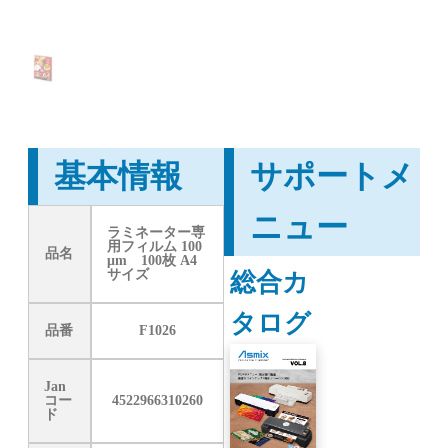
基本情報
サポートメ
ニュー
ラミネーター専
用フィルム 100
品名
μm 100枚 A4
総合カ
サイズ
タログ
品番
F1026
Jan
コー
4522966310260
ド