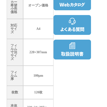
カー
希望
オープン価格
小売
価格
対応
サイ
A4
ズ
フィ
ルム
寸法
220×307mm
サイ
ズ
フィ
ルム
100μm
厚
枚数
120枚
本体