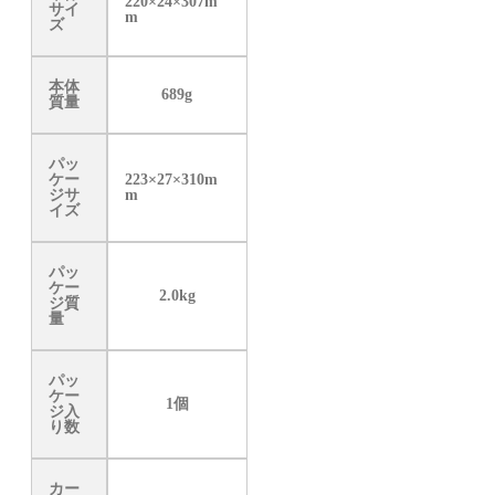
220×24×307m
サイ
m
ズ
本体
689g
質量
パッ
ケー
223×27×310m
ジサ
m
イズ
パッ
ケー
2.0kg
ジ質
量
パッ
ケー
1個
ジ入
り数
カー