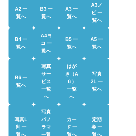
A3ノ
A2 一
B3 一
A3 一
ビ 一
覧へ
覧へ
覧へ
覧へ
A4ヨ
B4 一
B5 一
A5 一
コ 一
覧へ
覧へ
覧へ
覧へ
写真
はが
サー
き（A
写真
B6 一
ビス
６）
2L 一
覧へ
一覧
一覧
覧へ
へ
へ
写真
写真L
パノ
カー
定期
判 一
ラマ
ド 一
券 一
覧へ
一覧
覧へ
覧へ