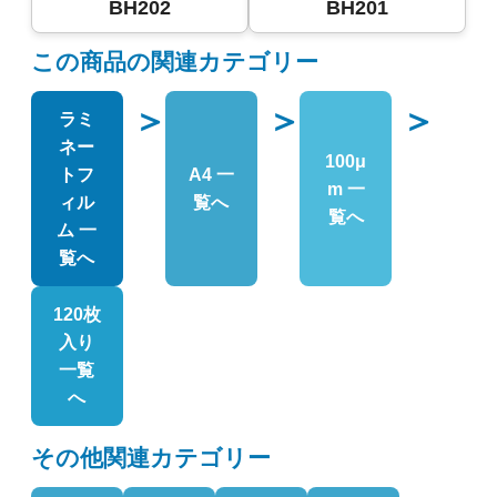
BH202
BH201
この商品の関連カテゴリー
＞
＞
＞
ラミ
ネー
100μ
トフ
A4 一
m 一
ィル
覧へ
覧へ
ム 一
覧へ
120枚
入り
一覧
へ
その他関連カテゴリー