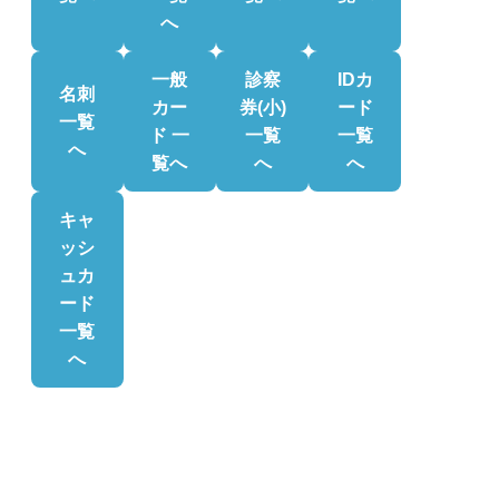
へ
一般
診察
IDカ
名刺
カー
券(小)
ード
一覧
ド 一
一覧
一覧
へ
覧へ
へ
へ
キャ
ッシ
ュカ
ード
一覧
へ