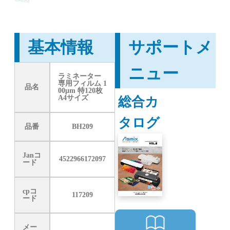
基本情報
サポートメ
ニュー
ラミネーター
専用フィルム 1
品名
00μm 特120枚
総合カ
A4サイズ
タログ
品番
BH209
Janコ
4522966172097
ード
cpコ
117209
ード
メー