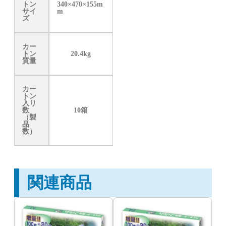
トン
340×470×155m
サイ
m
ズ
カー
トン
20.4kg
質量
カー
トン
入り
数
10箱
（製
品
数）
関連商品