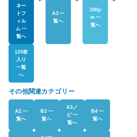
ネー
100μ
トフ
A3 一
m 一
ィル
覧へ
覧へ
ム 一
覧へ
120枚
入り
一覧
へ
その他関連カテゴリー
A3ノ
A2 一
B3 一
B4 一
ビ 一
覧へ
覧へ
覧へ
覧へ