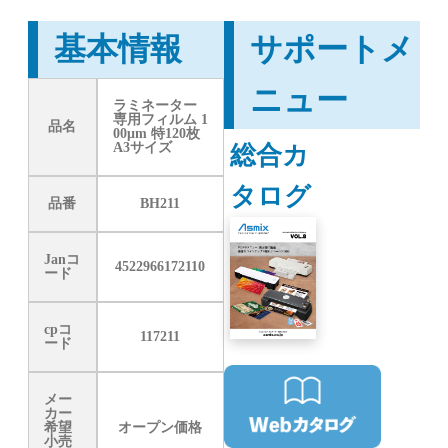
基本情報
サポートメ
ニュー
ラミネーター
専用フィルム 1
品名
00μm 特120枚
総合カ
A3サイズ
タログ
品番
BH211
Janコ
4522966172110
ード
cpコ
117211
ード
メー
カー
希望
オープン価格
小売