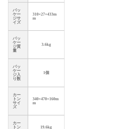
パッ
ケー
310×27×433m
ジサ
m
イズ
パッ
ケー
3.6kg
ジ質
量
パッ
ケー
1個
ジ入
り数
カー
トン
340×470×160m
サイ
m
ズ
カー
トン
19.6kg