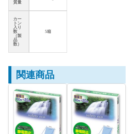
質量
カー
トン
入り
数
5箱
（製
品
数）
関連商品