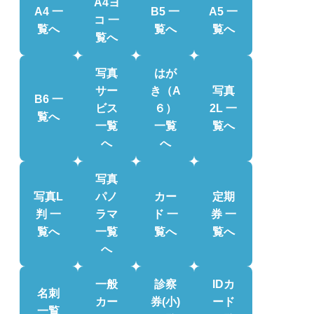
A4ヨ
A4 一
B5 一
A5 一
コ 一
覧へ
覧へ
覧へ
覧へ
写真
はが
サー
き（A
写真
B6 一
ビス
６）
2L 一
覧へ
一覧
一覧
覧へ
へ
へ
写真
写真L
パノ
カー
定期
判 一
ラマ
ド 一
券 一
覧へ
一覧
覧へ
覧へ
へ
一般
診察
IDカ
名刺
カー
券(小)
ード
一覧