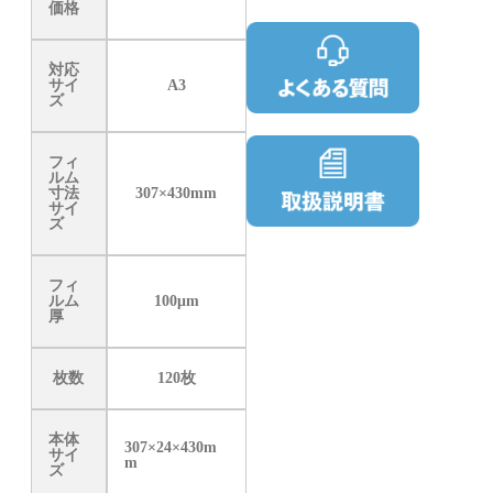
価格
対応
サイ
A3
ズ
フィ
ルム
寸法
307×430mm
サイ
ズ
フィ
ルム
100μm
厚
枚数
120枚
本体
307×24×430m
サイ
m
ズ