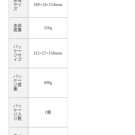
本体
サイ
109×24×154mm
ズ
本体
356g
質量
パッ
ケー
112×27×158mm
ジサ
イズ
パッ
ケー
498g
ジ質
量
パッ
ケー
1個
ジ入
り数