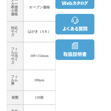
メー
カー
希望
オープン価格
小売
価格
対応
サイ
はがき（A６）
ズ
フィ
ルム
寸法
109×154mm
サイ
ズ
フィ
ルム
100μm
厚
枚数
120枚