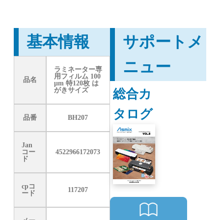
基本情報
サポートメ
ニュー
ラミネーター専
用フィルム 100
品名
μm 特120枚 は
総合カ
がきサイズ
タログ
品番
BH207
Jan
コー
4522966172073
ド
cpコ
117207
ード