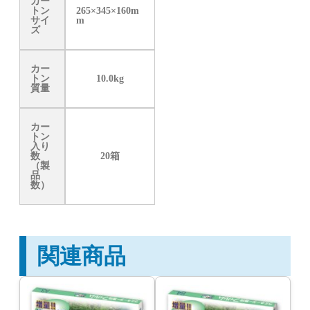
カー
トン
265×345×160m
サイ
m
ズ
カー
トン
10.0kg
質量
カー
トン
入り
数
20箱
（製
品
数）
関連商品