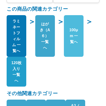
この商品の関連カテゴリー
＞
＞
＞
ラミ
はが
ネー
き（A
100μ
トフ
６）
m 一
ィル
一覧
覧へ
ム 一
へ
覧へ
120枚
入り
一覧
へ
その他関連カテゴリー
A3ノ