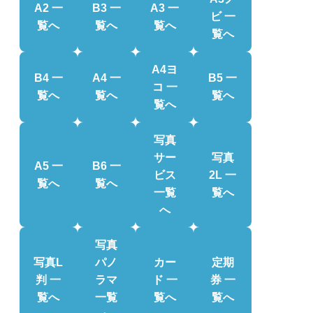
A2 一
B3 一
A3 一
ビ 一
覧へ
覧へ
覧へ
覧へ
A4ヨ
B4 一
A4 一
B5 一
コ 一
覧へ
覧へ
覧へ
覧へ
写真
サー
写真
A5 一
B6 一
ビス
2L 一
覧へ
覧へ
一覧
覧へ
へ
写真
写真L
パノ
カー
定期
判 一
ラマ
ド 一
券 一
覧へ
一覧
覧へ
覧へ