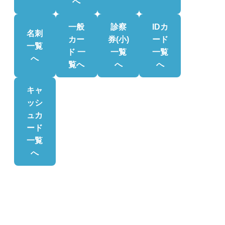
へ
一般
診察
IDカ
名刺
カー
券(小)
ード
一覧
ド 一
一覧
一覧
へ
覧へ
へ
へ
キャ
ッシ
ュカ
ード
一覧
へ