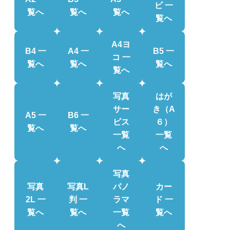
ビ 一
覧へ
覧へ
覧へ
覧へ
A4ヨ
B4 一
A4 一
B5 一
コ 一
覧へ
覧へ
覧へ
覧へ
写真
はが
サー
き（A
A5 一
B6 一
ビス
６）
覧へ
覧へ
一覧
一覧
へ
へ
写真
写真
写真L
パノ
カー
2L 一
判 一
ラマ
ド 一
覧へ
覧へ
一覧
覧へ
へ