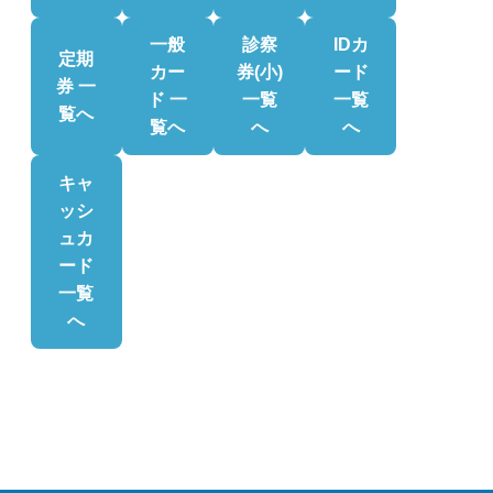
一般
診察
IDカ
定期
カー
券(小)
ード
券 一
ド 一
一覧
一覧
覧へ
覧へ
へ
へ
キャ
ッシ
ュカ
ード
一覧
へ