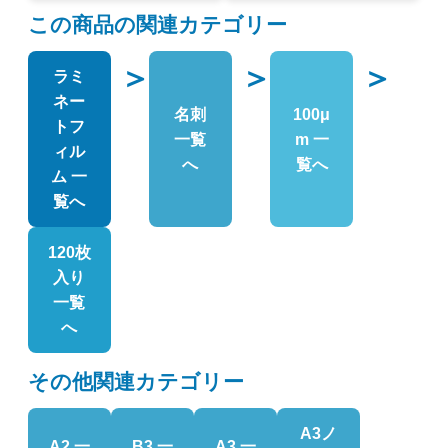
この商品の関連カテゴリー
＞
＞
＞
ラミ
ネー
名刺
100μ
トフ
一覧
m 一
ィル
へ
覧へ
ム 一
覧へ
120枚
入り
一覧
へ
その他関連カテゴリー
A3ノ
A2 一
B3 一
A3 一