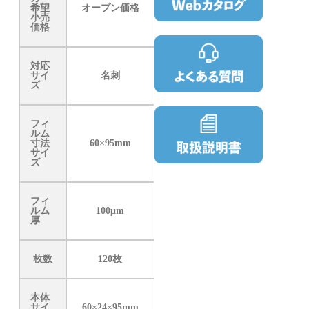
希望
オープン価格
小売
価格
対応
サイ
名刺
ズ
フィ
ルム
寸法
60×95mm
サイ
ズ
フィ
ルム
100μm
厚
枚数
120枚
本体
サイ
60×24×95mm