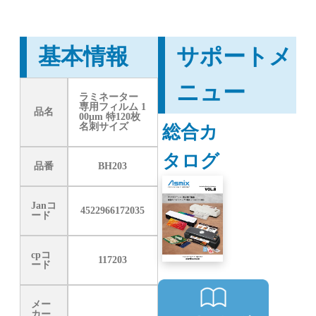
基本情報
サポートメ
ニュー
ラミネーター
専用フィルム 1
品名
00μm 特120枚
総合カ
名刺サイズ
タログ
品番
BH203
Janコ
4522966172035
ード
cpコ
117203
ード
メー
カー