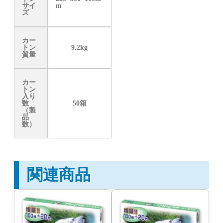
サイ
m
ズ
カー
トン
9.2kg
質量
カー
トン
入り
数
50箱
（製
品
数）
関連商品