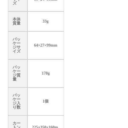
ズ
本体
33g
質量
パッ
ケー
64×27×99mm
ジサ
イズ
パッ
ケー
170g
ジ質
量
パッ
ケー
1個
ジ入
り数
カー
トン
225×350×160m