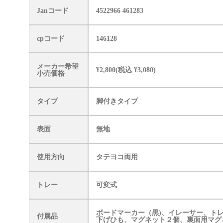
Janコード
4522966 461283
cpコード
146128
メーカー希望
¥2,800(税込 ¥3,080)
小売価格
タイプ
脚付きタイプ
表面
無地
使用方向
タテヨコ両用
トレー
可変式
ボードマーカー（黒)、イレーサー、ト
付属品
下げひも、マグネット２個、裏面用マグ