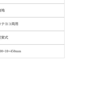
無地
タテヨコ両用
可変式
00×10×450mm