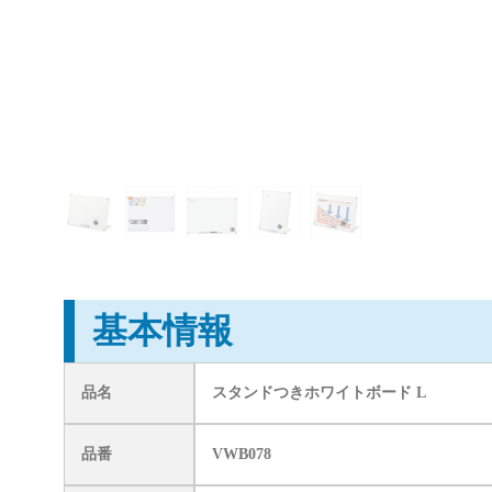
基本情報
品名
スタンドつきホワイトボード L
品番
VWB078