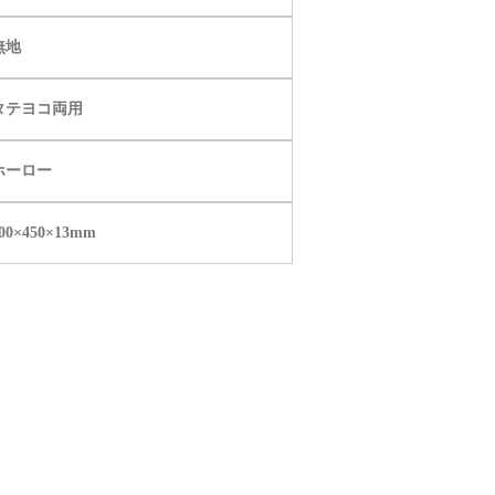
無地
タテヨコ両用
ホーロー
00×450×13mm