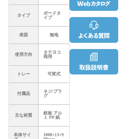
ボードタ
タイプ
イプ
表面
無地
タテヨコ
使用方向
両用
トレー
可変式
ネジ/プラ
付属品
グ
鉄板 アル
主な材質
ミ PP 紙
本体サイ
1800×13×9