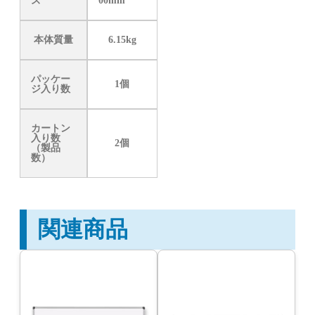
ズ
00mm
本体質量
6.15kg
パッケー
1個
ジ入り数
カートン
入り数
2個
（製品
数）
関連商品