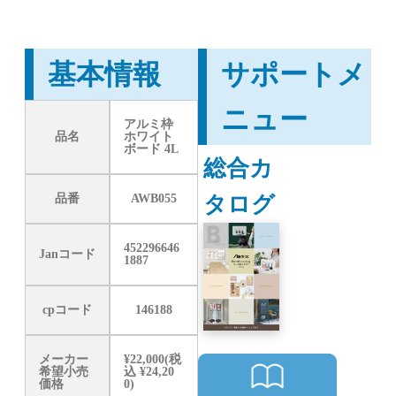
基本情報
サポートメ
ニュー
アルミ枠
品名
ホワイト
ボード 4L
総合カ
タログ
品番
AWB055
452296646
Janコード
1887
cpコード
146188
メーカー
¥22,000(税
希望小売
込 ¥24,20
価格
0)