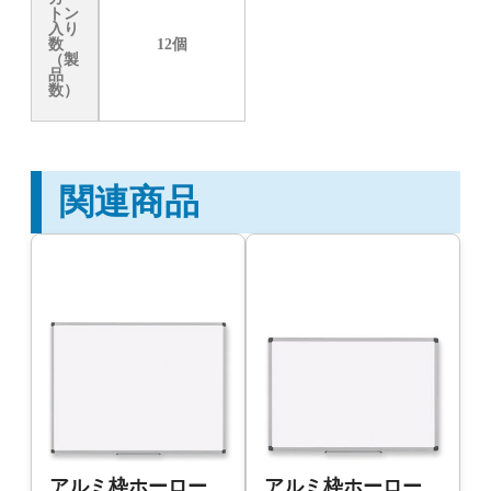
トン
入り
数
12個
（製
品
数）
関連商品
アルミ枠ホーロー
アルミ枠ホーロー