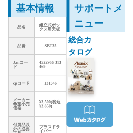
基本情報
サポートメ
ニュー
組立式ボッ
品名
クス用天板
総合カ
品番
SBT35
タログ
Janコー
4522966 313
ド
469
cpコード
131346
メーカー
¥3,500(税込
希望小売
¥3,850)
価格
付属品以
プラスドラ
外の必要
イバー