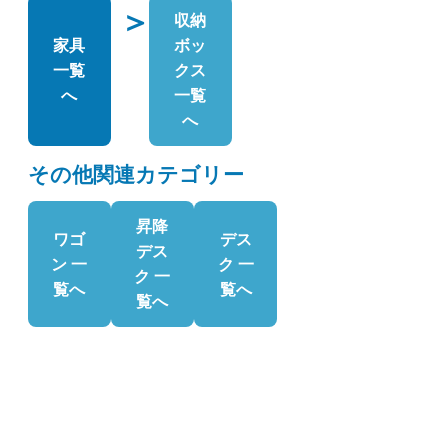
＞
収納
家具
ボッ
一覧
クス
へ
一覧
へ
その他関連カテゴリー
昇降
ワゴ
デス
デス
ン 一
ク 一
ク 一
覧へ
覧へ
覧へ