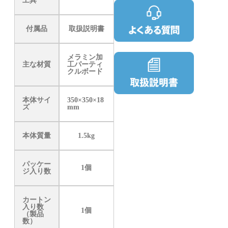
工具
付属品
取扱説明書
メラミン加
主な材質
工パーティ
クルボード
本体サイ
350×350×18
ズ
mm
本体質量
1.5kg
パッケー
1個
ジ入り数
カートン
入り数
1個
（製品
数）