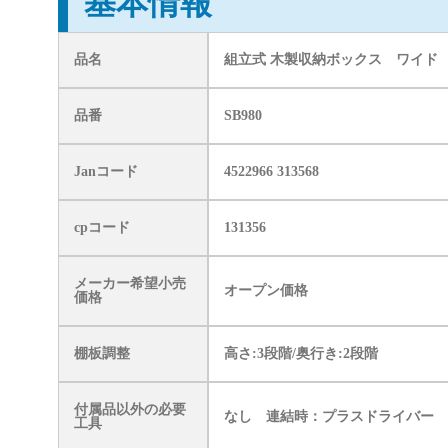
基本情報
品名
組立式 木製収納ボックス ワイド
品番
SB980
Janコード
4522966 313568
cpコード
131356
メーカー希望小売
オープン価格
価格
棚板調整
高さ:3段階/奥行き:2段階
付属品以外の必要
なし 連結時：プラスドライバー
工具