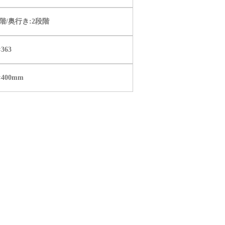
階/奥行き:2段階
×363
×400mm