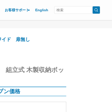
お客様サポート
English
ワイド 扉無し
 組立式 木製収納ボッ
！
プン価格