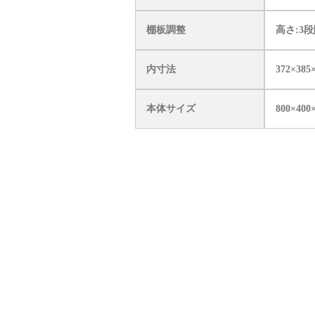
棚板調整
高さ:3段
内寸法
372×385
本体サイズ
800×400