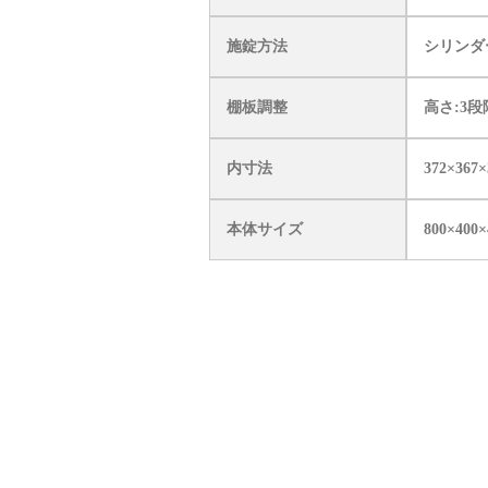
施錠方法
シリンダ
棚板調整
高さ:3段
内寸法
372×367×
本体サイズ
800×400