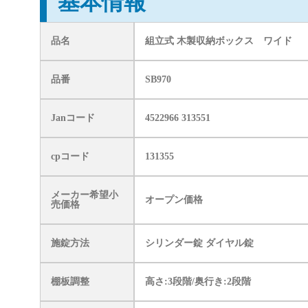
基本情報
品名
組立式 木製収納ボックス ワイド
品番
SB970
Janコード
4522966 313551
cpコード
131355
メーカー希望小
オープン価格
売価格
施錠方法
シリンダー錠 ダイヤル錠
棚板調整
高さ:3段階/奥行き:2段階