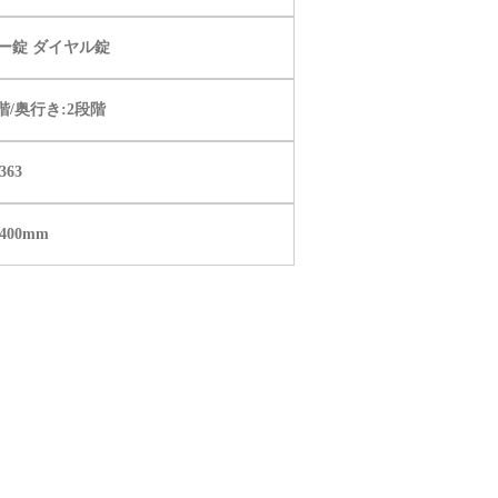
ー錠 ダイヤル錠
階/奥行き:2段階
363
×400mm