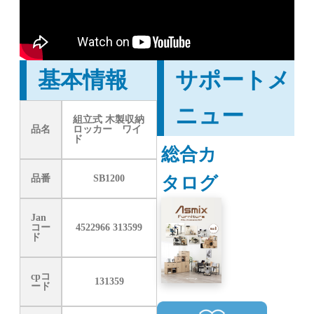
基本情報
サポートメ
ニュー
組立式 木製収納
品名
ロッカー ワイ
ド
総合カ
タログ
品番
SB1200
Jan
コー
4522966 313599
ド
cpコ
131359
ード