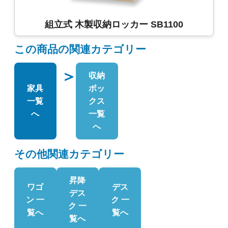
組立式 木製収納ロッカー SB1100
この商品の関連カテゴリー
＞
収納
家具
ボッ
一覧
クス
へ
一覧
へ
その他関連カテゴリー
昇降
ワゴ
デス
デス
ン 一
ク 一
ク 一
覧へ
覧へ
覧へ