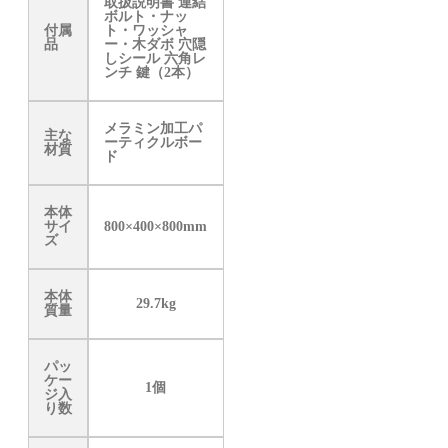
取扱説明書 連結
ボルト・ナッ
付属
ト・ワッシャ
品
ー・木ダボ 穴隠
しシール 六角レ
ンチ 鍵（2本）
メラミン加工パ
主な
ーティクルボー
材質
ド
本体
サイ
800×400×800mm
ズ
本体
29.7kg
質量
パッ
ケー
1個
ジ入
り数