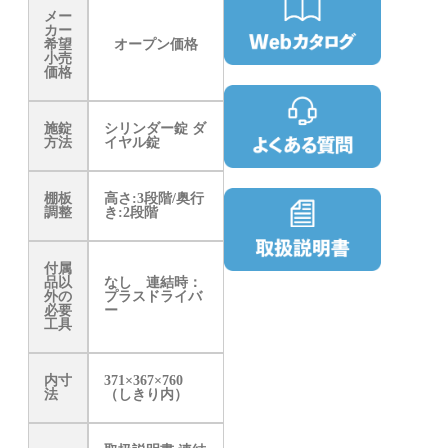
メー
カー
希望
オープン価格
小売
価格
施錠
シリンダー錠 ダ
方法
イヤル錠
棚板
高さ:3段階/奥行
調整
き:2段階
付属
品以
なし 連結時：
外の
プラスドライバ
必要
ー
工具
内寸
371×367×760
法
（しきり内）