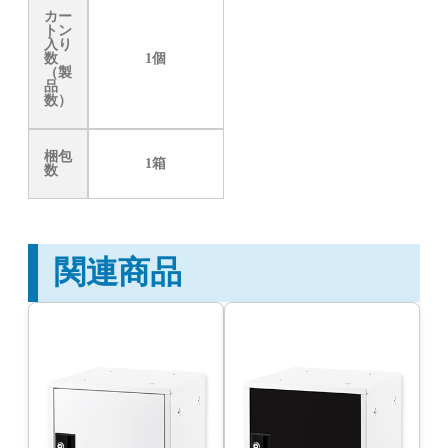
カー
トン
入り
数
1個
（製
品
数）
梱包
1箱
数
関連商品