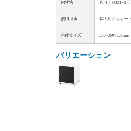
内寸法
W316×D323×H3
使用用途
個人用ロッカー
本体サイズ
350×350×350mm
バリエーション