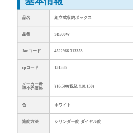
基本情報
品名
組立式収納ボックス
品番
SB500W
Janコード
4522966 313353
cpコード
131335
メーカー希
¥16,500(税込 ¥18,150)
望小売価格
色
ホワイト
施錠方法
シリンダー錠 ダイヤル錠