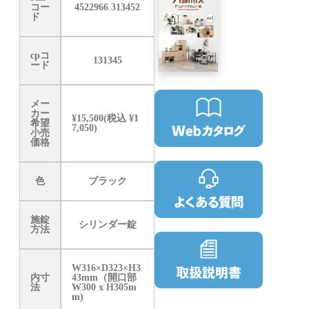
コー
4522966 313452
ド
cpコ
131345
ード
メー
カー
¥15,500(税込 ¥1
希望
7,050)
小売
価格
色
ブラック
施錠
シリンダー錠
方法
W316×D323×H3
内寸
43mm（開口部
法
W300 x H305m
m)