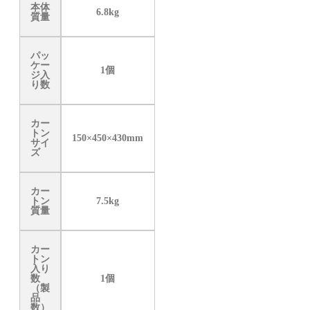
本体
6.8kg
質量
パッ
ケー
1個
ジ入
り数
カー
トン
150×450×430mm
サイ
ズ
カー
トン
7.5kg
質量
カー
トン
入り
数
1個
（製
品
数）