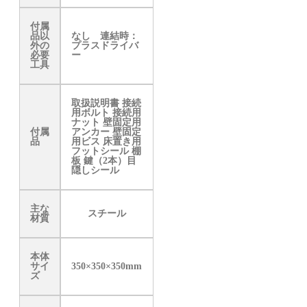
付属
品以
なし 連結時：
外の
プラスドライバ
必要
ー
工具
取扱説明書 接続
用ボルト 接続用
ナット 壁固定用
付属
アンカー 壁固定
品
用ビス 床置き用
フットシール 棚
板 鍵（2本）目
隠しシール
主な
スチール
材質
本体
サイ
350×350×350mm
ズ