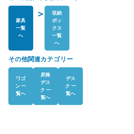
＞
収納
家具
ボッ
一覧
クス
へ
一覧
へ
その他関連カテゴリー
昇降
ワゴ
デス
デス
ン 一
ク 一
ク 一
覧へ
覧へ
覧へ