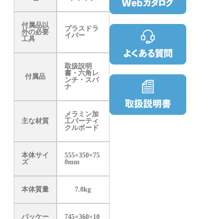
付属品以
プラスドラ
外の必要
イバー
工具
取扱説明
書・六角レ
付属品
ンチ・スパ
ナ
メラミン加
主な材質
工パーティ
クルボード
本体サイ
555×350×75
ズ
0mm
本体質量
7.8kg
パッケー
745×360×10