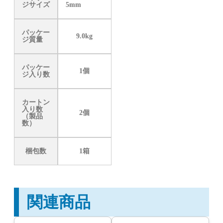
ジサイズ
5mm
パッケー
9.0kg
ジ質量
パッケー
1個
ジ入り数
カートン
入り数
2個
（製品
数）
梱包数
1箱
関連商品