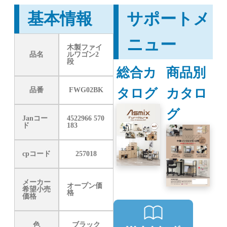
基本情報
サポートメ
ニュー
木製ファイ
品名
ルワゴン2
段
総合カ
商品別
タログ
カタロ
品番
FWG02BK
グ
Janコー
4522966 570
ド
183
cpコード
257018
メーカー
オープン価
希望小売
格
価格
色
ブラック