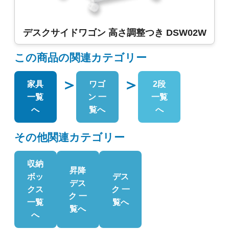
デスクサイドワゴン 高さ調整つき DSW02W
この商品の関連カテゴリー
＞
＞
家具
ワゴ
2段
一覧
ン 一
一覧
へ
覧へ
へ
その他関連カテゴリー
収納
昇降
ボッ
デス
デス
クス
ク 一
ク 一
一覧
覧へ
覧へ
へ