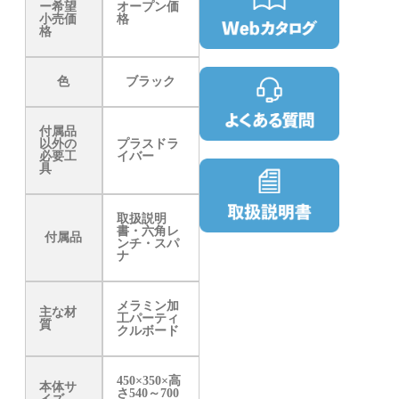
ー希望
オープン価
小売価
格
格
色
ブラック
付属品
以外の
プラスドラ
必要工
イバー
具
取扱説明
書・六角レ
付属品
ンチ・スパ
ナ
メラミン加
主な材
工パーティ
質
クルボード
450×350×高
本体サ
さ540～700