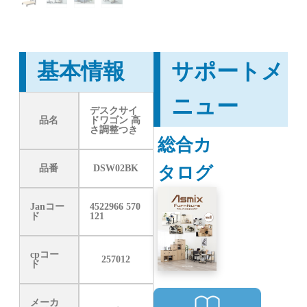
基本情報
サポートメ
ニュー
デスクサイ
品名
ドワゴン 高
さ調整つき
総合カ
タログ
品番
DSW02BK
Janコー
4522966 570
ド
121
cpコー
257012
ド
メーカ