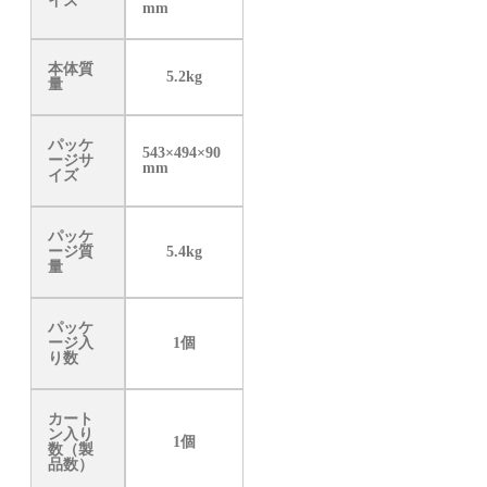
イズ
mm
本体質
5.2kg
量
パッケ
543×494×90
ージサ
mm
イズ
パッケ
ージ質
5.4kg
量
パッケ
ージ入
1個
り数
カート
ン入り
1個
数（製
品数）