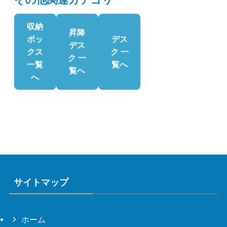
収納
昇降
ボッ
デス
デス
クス
ク 一
ク 一
一覧
覧へ
覧へ
へ
サイトマップ
ホーム