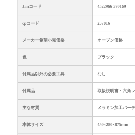
Janコード
4522966 570169
cpコード
257016
メーカー希望小売価格
オープン価格
色
ブラック
付属品以外の必要工具
なし
付属品
取扱説明書・六角
主な材質
メラミン加工パー
本体サイズ
450×280×875mm