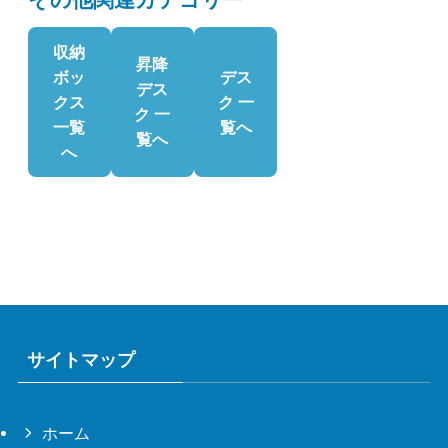
収納
昇降
ボッ
デス
デス
クス
ク 一
ク 一
一覧
覧へ
覧へ
へ
サイトマップ
ホーム