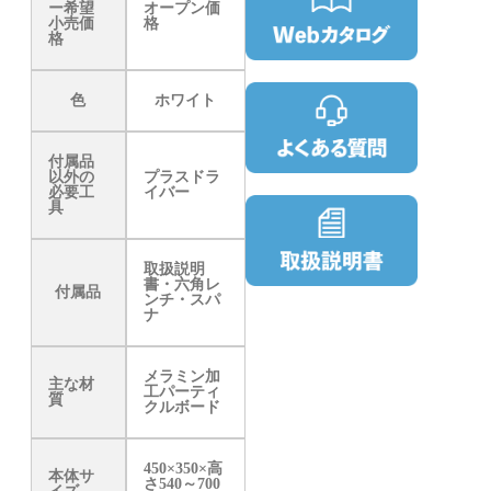
ー希望
オープン価
小売価
格
格
色
ホワイト
付属品
以外の
プラスドラ
必要工
イバー
具
取扱説明
書・六角レ
付属品
ンチ・スパ
ナ
メラミン加
主な材
工パーティ
質
クルボード
450×350×高
本体サ
さ540～700