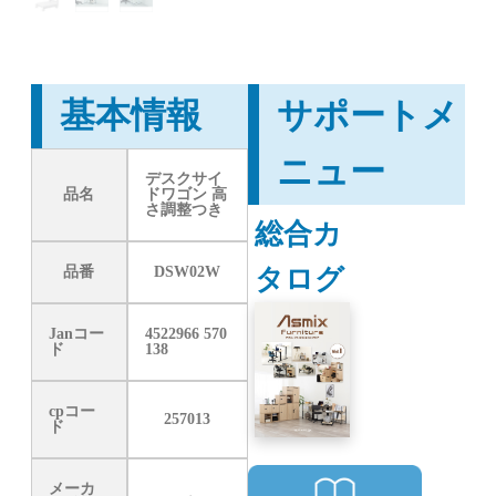
基本情報
サポートメ
ニュー
デスクサイ
品名
ドワゴン 高
さ調整つき
総合カ
タログ
品番
DSW02W
Janコー
4522966 570
ド
138
cpコー
257013
ド
メーカ