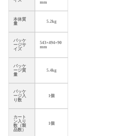
イズ
mm
本体質
5.2kg
量
パッケ
543×494×90
ージサ
mm
イズ
パッケ
ージ質
5.4kg
量
パッケ
ージ入
1個
り数
カート
ン入り
1個
数（製
品数）