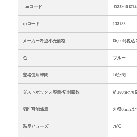
Janコード
45229663215
cpコード
132155
メーカー希望小売価格
¥6,000(税込 ¥
色
ブルー
定格使用時間
10分間
ダストボックス容量/切削回数
約160mℓ/70
切削可能鉛筆
外径8mmま
温度ヒューズ
76℃