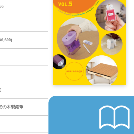
56
6,600)
回
での木製鉛筆