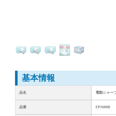
基本情報
品名
電動シャープ
品番
EPS600B