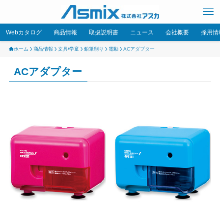
Webカタログ
商品情報
取扱説明書
ニュース
会社概要
採用情
ホーム
商品情報
文具/学童
鉛筆削り
電動
ACアダプター
ACアダプター