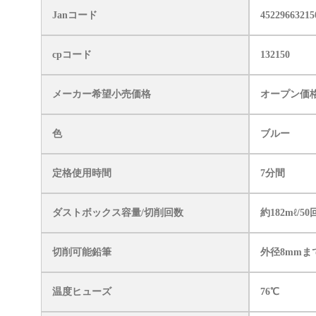
Janコード
45229663215
cpコード
132150
メーカー希望小売価格
オープン価
色
ブルー
定格使用時間
7分間
ダストボックス容量/切削回数
約182mℓ/50
切削可能鉛筆
外径8mmま
温度ヒューズ
76℃