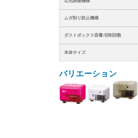
芯先調整機構
ムダ削り防止機構
ダストボックス容量/切削回数
本体サイズ
バリエーション