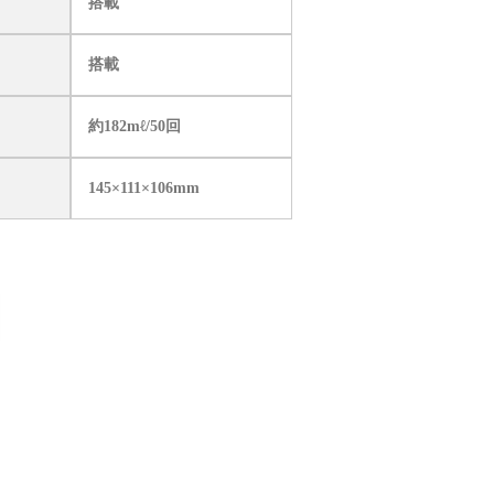
搭載
搭載
約182mℓ/50回
145×111×106mm