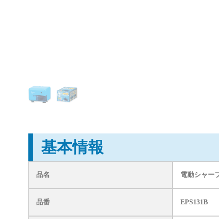
基本情報
品名
電動シャー
品番
EPS131B