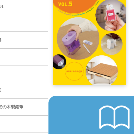
01
格
回
での木製鉛筆