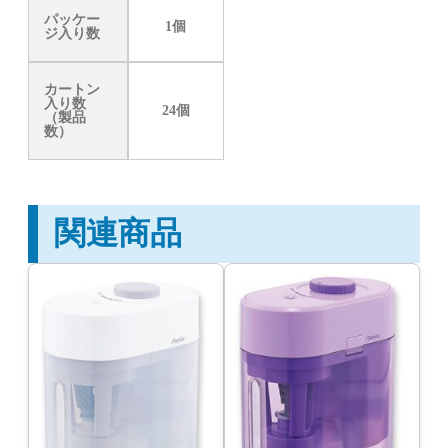
パッケー
1個
ジ入り数
カートン
入り数
24個
（製品
数）
関連商品