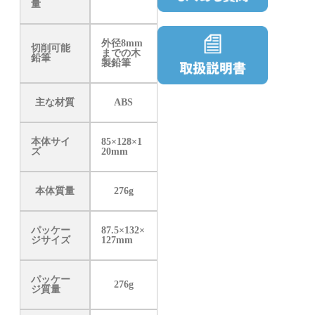
量
外径8mm
切削可能
までの木
鉛筆
製鉛筆
主な材質
ABS
本体サイ
85×128×1
ズ
20mm
本体質量
276g
パッケー
87.5×132×
ジサイズ
127mm
パッケー
276g
ジ質量