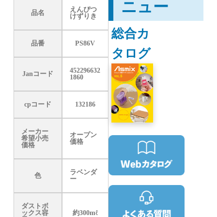
ニュー
えんぴつ
品名
けずりき
総合カ
品番
PS86V
タログ
452296632
Janコード
1860
cpコード
132186
メーカー
オープン
希望小売
価格
価格
ラベンダ
色
ー
ダストボ
ックス容
約300mℓ