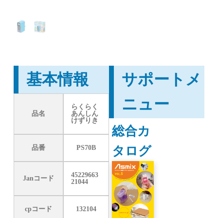
基本情報
サポートメ
ニュー
らくらく
品名
あんしん
けずりき
総合カ
タログ
品番
PS70B
45229663
Janコード
21044
cpコード
132104