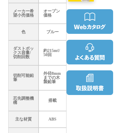
メーカー希
オープン
望小売価格
価格
色
ブルー
ダストボッ
約215mℓ/
クス容量/
50回
切削回数
外径8mm
切削可能鉛
までの木
筆
製鉛筆
芯先調整機
搭載
構
主な材質
ABS