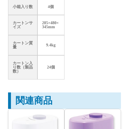
小箱入り数
4個
カートンサ
285×480×
イズ
345mm
カートン質
9.4kg
量
カートン入
り数（製品
24個
数）
関連商品