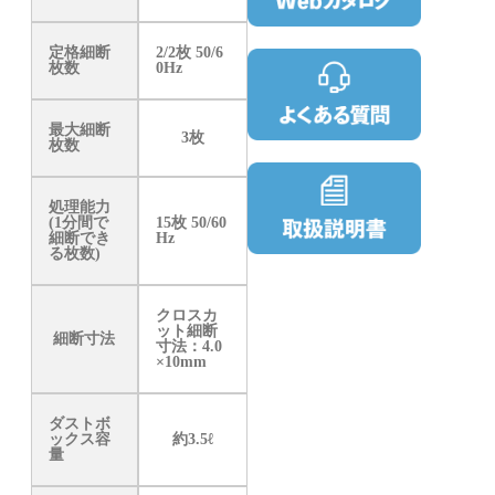
定格細断
2/2枚 50/6
枚数
0Hz
最大細断
3枚
枚数
処理能力
(1分間で
15枚 50/60
細断でき
Hz
る枚数)
クロスカ
ット細断
細断寸法
寸法：4.0
×10mm
ダストボ
ックス容
約3.5ℓ
量