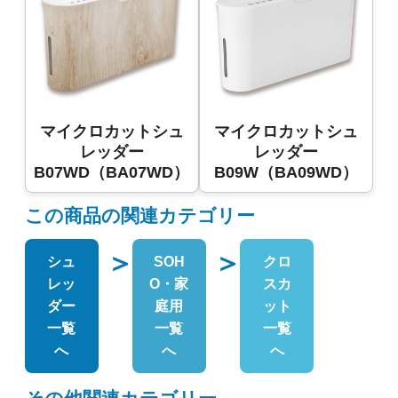
マイクロカットシュ
マイクロカットシュ
レッダー
レッダー
B07WD（BA07WD）
B09W（BA09WD）
この商品の関連カテゴリー
＞
＞
シュ
SOH
クロ
レッ
O・家
スカ
ダー
庭用
ット
一覧
一覧
一覧
へ
へ
へ