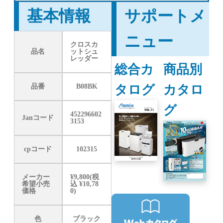
基本情報
サポートメ
ニュー
クロスカ
品名
ットシュ
レッダー
総合カ
商品別
タログ
カタロ
品番
B08BK
グ
452296602
Janコード
3153
cpコード
102315
メーカー
¥9,800(税
希望小売
込 ¥10,78
価格
0)
色
ブラック