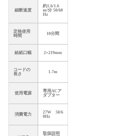
約1.6/1.6
細断速度
m/分 50/60
Hz
定格使用
10分間
時間
給紙口幅
2×219mm
コードの
1.7m
長さ
専用ACア
使用電源
ダプター
27W 50/6
消費電力
0Hz
取扱説明