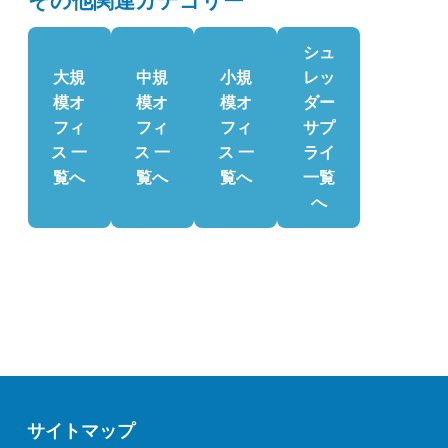
その他関連カテゴリー
シュ
大規
中規
小規
レッ
模オ
模オ
模オ
ダー
フィ
フィ
フィ
サプ
ス 一
ス 一
ス 一
ライ
覧へ
覧へ
覧へ
一覧
へ
サイトマップ