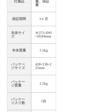
付属品
書、保証
書
保証期間
3ヶ月
本体サイ
W375×D95
ズ
×H184mm
本体質量
2.1kg
パッケー
410×130×2
ジサイズ
25mm
パッケー
2.5kg
ジ質量
パッケー
1台
ジ入り数