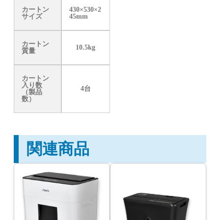
カートン
430×530×2
サイズ
45mm
カートン
10.5kg
質量
カートン
入り数
4台
（製品
数）
関連商品