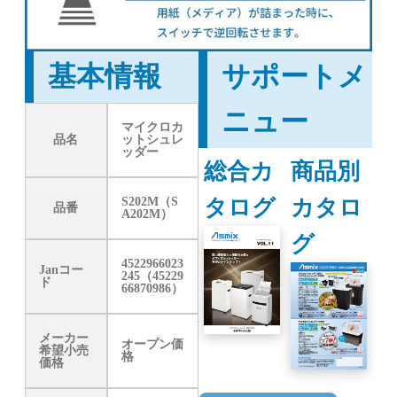
基本情報
サポートメ
ニュー
マイクロカ
品名
ットシュレ
ッダー
総合カ
商品別
タログ
カタロ
S202M（S
品番
A202M）
グ
4522966023
Janコー
245（45229
ド
66870986）
メーカー
オープン価
希望小売
格
価格