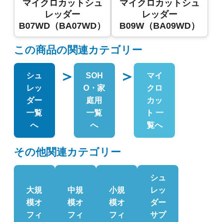
マイクロカットシュ
マイクロカットシュ
レッダー
レッダー
B07WD（BA07WD）
B09W（BA09WD）
この商品の関連カテゴリー
＞
＞
シュ
SOH
マイ
レッ
O・家
クロ
ダー
庭用
カッ
一覧
一覧
ト 一
へ
へ
覧へ
その他関連カテゴリー
シュ
大規
中規
小規
レッ
模オ
模オ
模オ
ダー
フィ
フィ
フィ
サプ