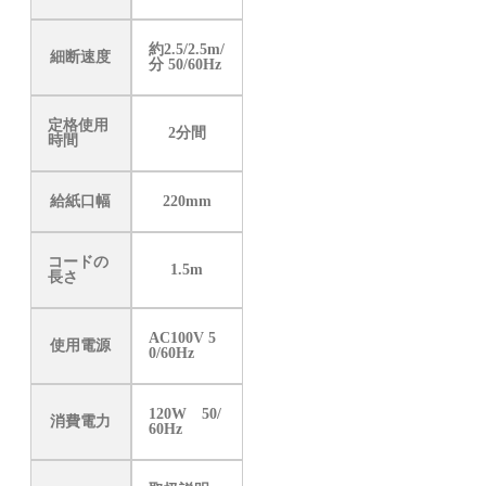
約2.5/2.5m/
細断速度
分 50/60Hz
定格使用
2分間
時間
給紙口幅
220mm
コードの
1.5m
長さ
AC100V 5
使用電源
0/60Hz
120W 50/
消費電力
60Hz