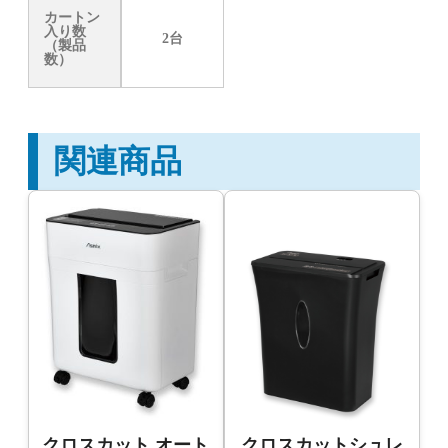
カートン
入り数
2台
（製品
数）
関連商品
クロスカット オート
クロスカットシュレ