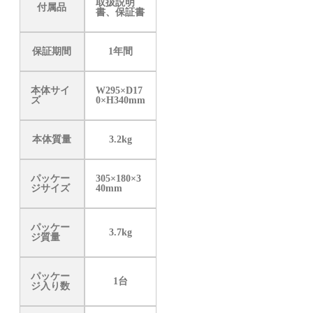
取扱説明
付属品
書、保証書
保証期間
1年間
本体サイ
W295×D17
ズ
0×H340mm
本体質量
3.2kg
パッケー
305×180×3
ジサイズ
40mm
パッケー
3.7kg
ジ質量
パッケー
1台
ジ入り数