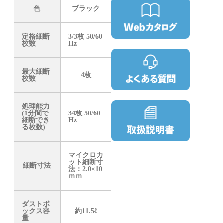
色
ブラック
定格細断
3/3枚 50/60
枚数
Hz
最大細断
4枚
枚数
処理能力
(1分間で
34枚 50/60
細断でき
Hz
る枚数)
マイクロカ
ット細断寸
細断寸法
法：2.0×10
ｍｍ
ダストボ
ックス容
約11.5ℓ
量