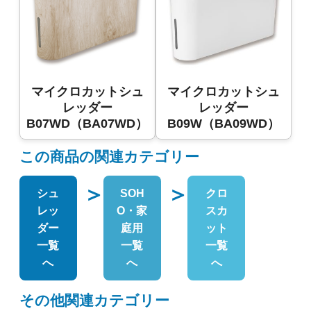
マイクロカットシュ
マイクロカットシュ
レッダー
レッダー
B07WD（BA07WD）
B09W（BA09WD）
この商品の関連カテゴリー
＞
＞
シュ
SOH
クロ
レッ
O・家
スカ
ダー
庭用
ット
一覧
一覧
一覧
へ
へ
へ
その他関連カテゴリー