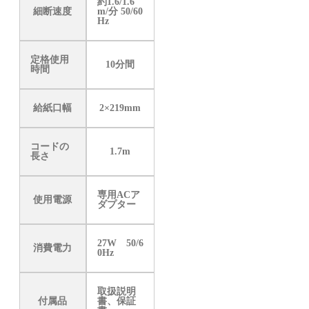
約1.6/1.6
細断速度
m/分 50/60
Hz
定格使用
10分間
時間
給紙口幅
2×219mm
コードの
1.7m
長さ
専用ACア
使用電源
ダプター
27W 50/6
消費電力
0Hz
取扱説明
付属品
書、保証