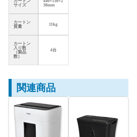
カートン
440×530×2
サイズ
38mm
カートン
11kg
質量
カートン
入り数
4台
（製品
数）
関連商品