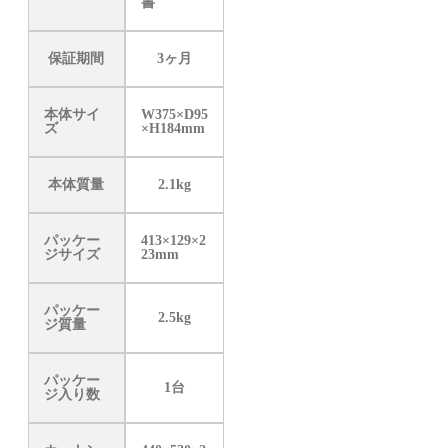
書
保証期間
3ヶ月
本体サイ
W375×D95
ズ
×H184mm
本体質量
2.1kg
パッケー
413×129×2
ジサイズ
23mm
パッケー
2.5kg
ジ質量
パッケー
1台
ジ入り数