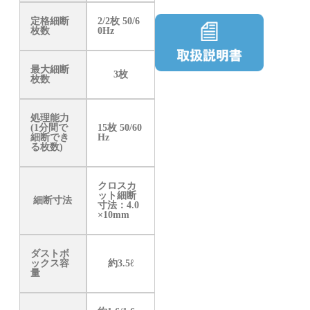
定格細断
2/2枚 50/6
枚数
0Hz
最大細断
3枚
枚数
処理能力
(1分間で
15枚 50/60
細断でき
Hz
る枚数)
クロスカ
ット細断
細断寸法
寸法：4.0
×10mm
ダストボ
ックス容
約3.5ℓ
量