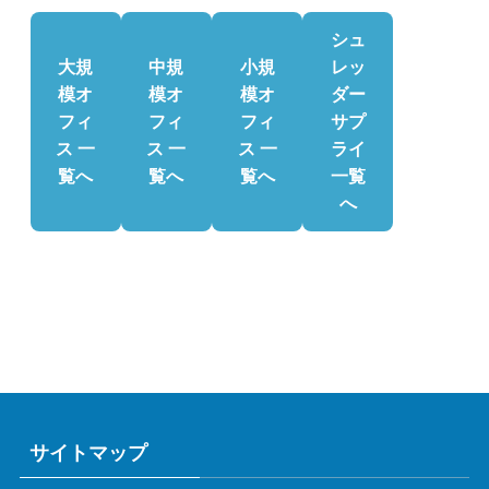
シュ
大規
中規
小規
レッ
模オ
模オ
模オ
ダー
フィ
フィ
フィ
サプ
ス 一
ス 一
ス 一
ライ
覧へ
覧へ
覧へ
一覧
へ
サイトマップ