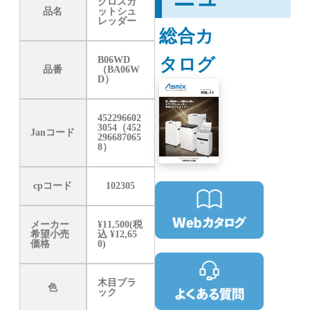
クロスカ
品名
ットシュ
レッダー
総合カ
タログ
B06WD
品番
（BA06W
D）
452296602
3054（452
Janコード
296687065
8）
cpコード
102305
メーカー
¥11,500(税
希望小売
込 ¥12,65
価格
0)
木目ブラ
色
ック