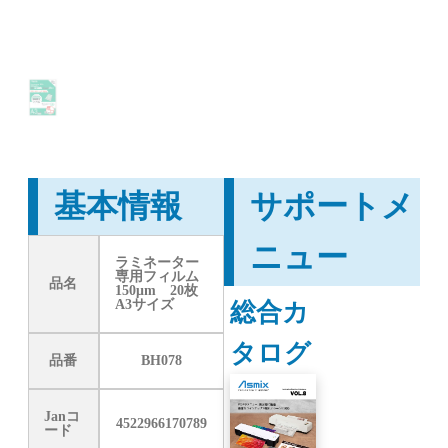
基本情報
サポートメ
ニュー
ラミネーター
専用フィルム
品名
150μm 20枚
総合カ
A3サイズ
タログ
品番
BH078
Janコ
4522966170789
ード