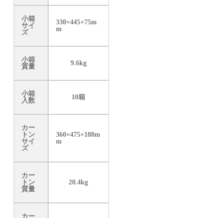
小箱
330×445×75m
サイ
m
ズ
小箱
9.6kg
質量
小箱
10箱
入数
カー
トン
360×475×188m
サイ
m
ズ
カー
トン
20.4kg
質量
カー