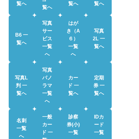
覧へ
覧へ
覧へ
覧へ
写真
はが
サー
き（A
写真
B6 一
ビス
６）
2L 一
覧へ
一覧
一覧
覧へ
へ
へ
写真
写真L
パノ
カー
定期
判 一
ラマ
ド 一
券 一
覧へ
一覧
覧へ
覧へ
へ
一般
診察
IDカ
名刺
カー
券(小)
ード
一覧
ド 一
一覧
一覧
へ