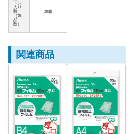
トン
入り
数
20箱
（製
品
数）
関連商品