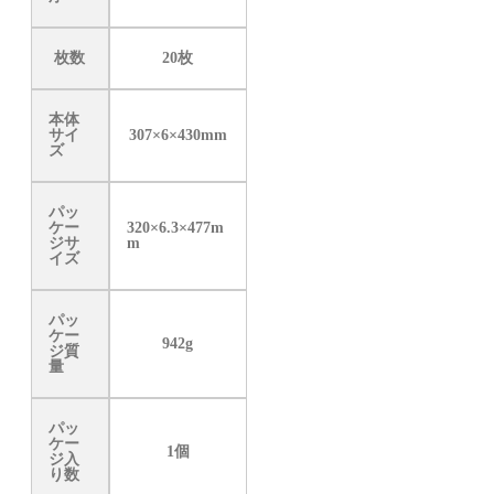
枚数
20枚
本体
サイ
307×6×430mm
ズ
パッ
ケー
320×6.3×477m
ジサ
m
イズ
パッ
ケー
942g
ジ質
量
パッ
ケー
1個
ジ入
り数