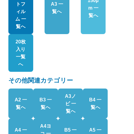
150μ
トフ
A3 一
m 一
ィル
覧へ
覧へ
ム 一
覧へ
20枚
入り
一覧
へ
その他関連カテゴリー
A3ノ
A2 一
B3 一
B4 一
ビ 一
覧へ
覧へ
覧へ
覧へ
A4ヨ
A4 一
B5 一
A5 一
コ 一