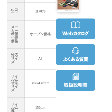
cpコ
117078
ード
メー
カー
希望
オープン価格
小売
価格
対応
サイ
A3
ズ
フィ
ルム
寸法
307×430mm
サイ
ズ
フィ
ルム
150μm
厚