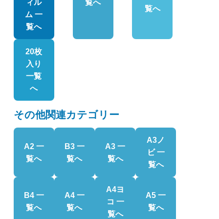
ィル
覧へ
覧へ
ム 一
覧へ
20枚
入り
一覧
へ
その他関連カテゴリー
A3ノ
A2 一
B3 一
A3 一
ビ 一
覧へ
覧へ
覧へ
覧へ
A4ヨ
B4 一
A4 一
A5 一
コ 一
覧へ
覧へ
覧へ
覧へ