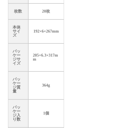
枚数
20枚
本体
サイ
192×6×267mm
ズ
パッ
ケー
205×6.3×317m
ジサ
m
イズ
パッ
ケー
364g
ジ質
量
パッ
ケー
1個
ジ入
り数