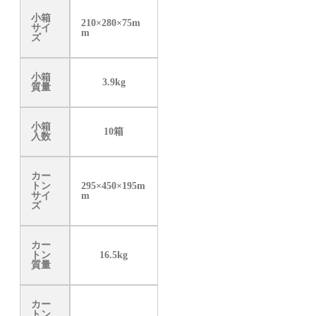
小箱
210×280×75m
サイ
m
ズ
小箱
3.9kg
質量
小箱
10箱
入数
カー
トン
295×450×195m
サイ
m
ズ
カー
トン
16.5kg
質量
カー
トン