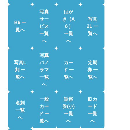
写真
はが
サー
き（A
写真
B6 一
ビス
６）
2L 一
覧へ
一覧
一覧
覧へ
へ
へ
写真
写真L
パノ
カー
定期
判 一
ラマ
ド 一
券 一
覧へ
一覧
覧へ
覧へ
へ
一般
診察
IDカ
名刺
カー
券(小)
ード
一覧
ド 一
一覧
一覧
へ
覧へ
へ
へ