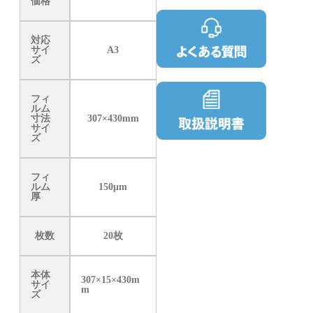
価格
対応
サイ
A3
ズ
フィ
ルム
寸法
307×430mm
サイ
ズ
フィ
ルム
150μm
厚
枚数
20枚
本体
307×15×430m
サイ
m
ズ