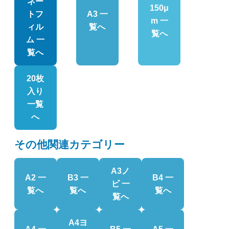
ネー
150μ
トフ
A3 一
m 一
ィル
覧へ
覧へ
ム 一
覧へ
20枚
入り
一覧
へ
その他関連カテゴリー
A3ノ
A2 一
B3 一
B4 一
ビ 一
覧へ
覧へ
覧へ
覧へ
A4ヨ
A4 一
B5 一
A5 一