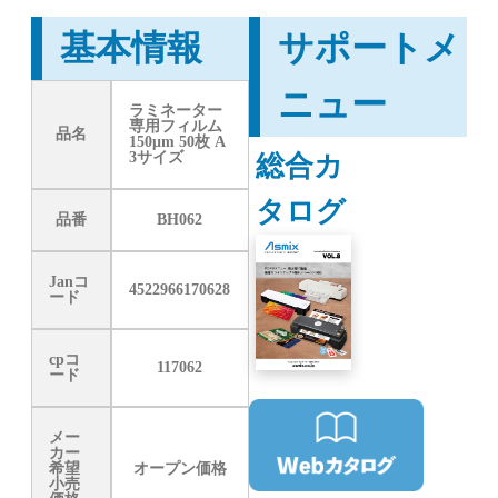
基本情報
サポートメ
ニュー
ラミネーター
専用フィルム
品名
150μm 50枚 A
総合カ
3サイズ
タログ
品番
BH062
Janコ
4522966170628
ード
cpコ
117062
ード
メー
カー
希望
オープン価格
小売