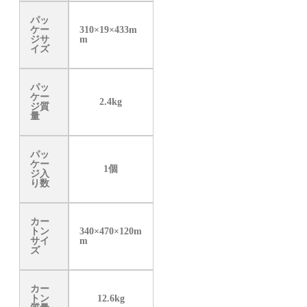
パッ
ケー
310×19×433m
ジサ
m
イズ
パッ
ケー
2.4kg
ジ質
量
パッ
ケー
1個
ジ入
り数
カー
トン
340×470×120m
サイ
m
ズ
カー
トン
12.6kg