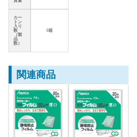
質量
カー
トン
入り
数
5箱
（製
品
数）
関連商品