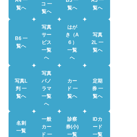
コ 一
覧へ
覧へ
覧へ
覧へ
写真
はが
サー
き（A
写真
B6 一
ビス
６）
2L 一
覧へ
一覧
一覧
覧へ
へ
へ
写真
写真L
パノ
カー
定期
判 一
ラマ
ド 一
券 一
覧へ
一覧
覧へ
覧へ
へ
一般
診察
IDカ
名刺
カー
券(小)
ード
一覧
ド 一
一覧
一覧