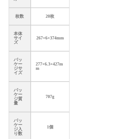
枚数
20枚
本体
サイ
267×6×374mm
ズ
パッ
ケー
277×6.3×427m
ジサ
m
イズ
パッ
ケー
707g
ジ質
量
パッ
ケー
1個
ジ入
り数