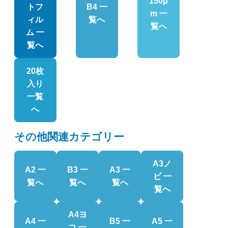
150μ
トフ
B4 一
m 一
ィル
覧へ
覧へ
ム 一
覧へ
20枚
入り
一覧
へ
その他関連カテゴリー
A3ノ
A2 一
B3 一
A3 一
ビ 一
覧へ
覧へ
覧へ
覧へ
A4ヨ
A4 一
B5 一
A5 一
コ 一