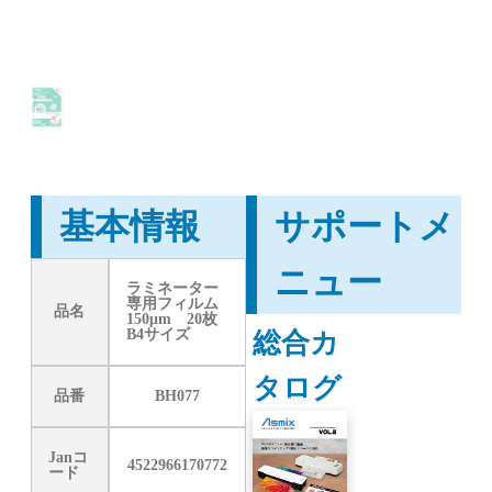
基本情報
サポートメ
ニュー
ラミネーター
専用フィルム
品名
150μm 20枚
総合カ
B4サイズ
タログ
品番
BH077
Janコ
4522966170772
ード