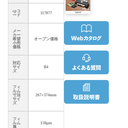
cpコ
117077
ード
メー
カー
希望
オープン価格
小売
価格
対応
サイ
B4
ズ
フィ
ルム
寸法
267×374mm
サイ
ズ
フィ
ルム
150μm
厚