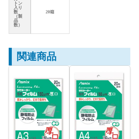
トン
入り
数
20箱
（製
品
数）
関連商品