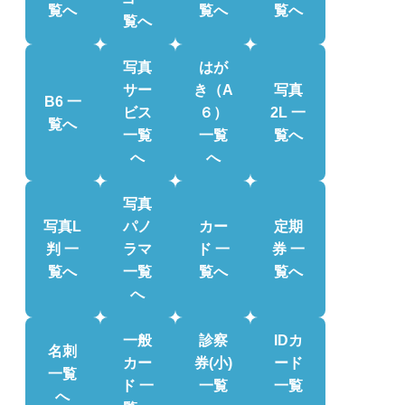
覧へ
覧へ
覧へ
覧へ
写真
はが
サー
き（A
写真
B6 一
ビス
６）
2L 一
覧へ
一覧
一覧
覧へ
へ
へ
写真
写真L
パノ
カー
定期
判 一
ラマ
ド 一
券 一
覧へ
一覧
覧へ
覧へ
へ
一般
診察
IDカ
名刺
カー
券(小)
ード
一覧
ド 一
一覧
一覧
へ