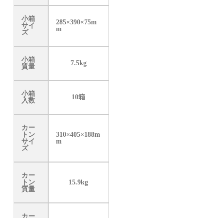
小箱
285×390×75m
サイ
m
ズ
小箱
7.5kg
質量
小箱
10箱
入数
カー
トン
310×405×188m
サイ
m
ズ
カー
トン
15.9kg
質量
カー