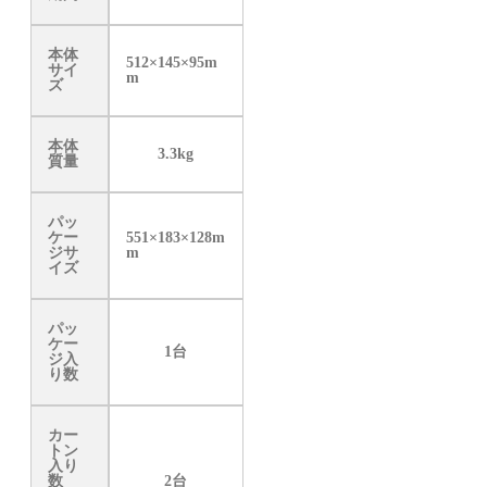
本体
512×145×95m
サイ
m
ズ
本体
3.3kg
質量
パッ
ケー
551×183×128m
ジサ
m
イズ
パッ
ケー
1台
ジ入
り数
カー
トン
入り
数
2台