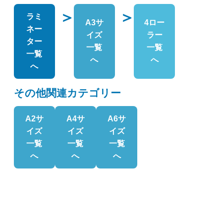
＞
＞
ラミ
A3サ
4ロー
ネー
イズ
ラー
ター
一覧
一覧
一覧
へ
へ
へ
その他関連カテゴリー
A2サ
A4サ
A6サ
イズ
イズ
イズ
一覧
一覧
一覧
へ
へ
へ