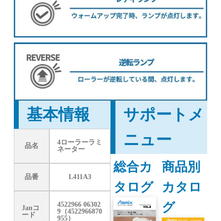
基本情報
サポートメ
ニュー
4ローラーラミ
品名
ネーター
総合カ
商品別
品番
L411A3
タログ
カタロ
グ
4522966 06302
Janコ
9（4522966870
ード
955）