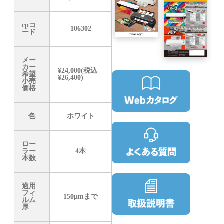
cpコ
106302
ード
メー
カー
¥24,000(税込
希望
¥26,400)
小売
価格
色
ホワイト
ロー
ラー
4本
本数
適用
フィ
150μmまで
ルム
厚