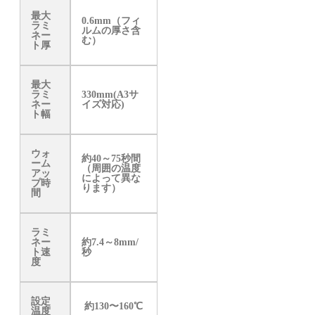
最大
0.6mm（フィ
ラミ
ルムの厚さ含
ネー
む）
ト厚
最大
ラミ
330mm(A3サ
ネー
イズ対応)
ト幅
ウォ
約40～75秒間
ーム
（周囲の温度
アッ
によって異な
プ時
ります）
間
ラミ
ネー
約7.4～8mm/
ト速
秒
度
設定
約130〜160℃
温度