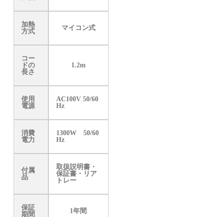
加熱
マイコン式
方式
コー
ドの
1.2m
長さ
使用
AC100V 50/60
電源
Hz
消費
1300W 50/60
電力
Hz
取扱説明書・
付属
保証書・リア
品
トレー
保証
1年間
期間