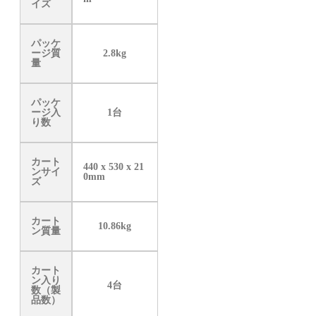
イズ
パッケ
ージ質
2.8kg
量
パッケ
ージ入
1台
り数
カート
440 x 530 x 21
ンサイ
0mm
ズ
カート
10.86kg
ン質量
カート
ン入り
4台
数（製
品数）