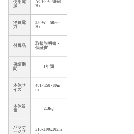
使用電
AC100V 50/60
源
Hz
消費電
350W 50/60
力
Hz
取扱説明書・
付属品
保証書
保証期
1年間
間
本体サ
481×158×80m
イズ
m
本体質
2.3kg
量
パッケ
510x190x105m
ージサ
m