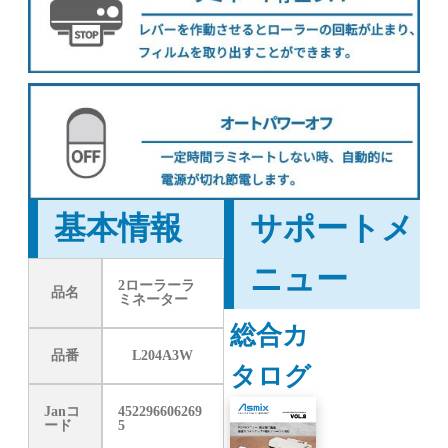
基本情報
サポートメ
ニュー
2ローラーラ
品名
ミネーター
総合カ
品番
L204A3W
タログ
Janコ
452296606269
ード
5