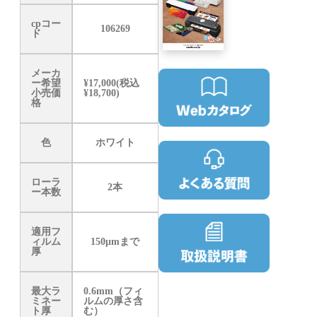
cpコー
106269
ド
メーカ
ー希望
¥17,000(税込
小売価
¥18,700)
格
色
ホワイト
ローラ
2本
ー本数
適用フ
ィルム
150μmまで
厚
最大ラ
0.6mm（フィ
ミネー
ルムの厚さ含
ト厚
む）