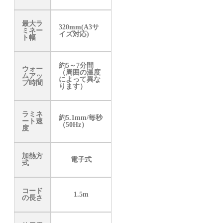
最大ラ
320mm(A3サ
ミネー
イズ対応)
ト幅
約5～7分間
ウォー
（周囲の温度
ムアッ
によって異な
プ時間
ります）
ラミネ
約5.1mm/毎秒
ート速
（50Hz）
度
加熱方
電子式
式
コード
1.5m
の長さ