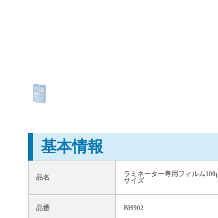
基本情報
ラミネーター専用フィルム100μ
品名
サイズ
品番
BH902