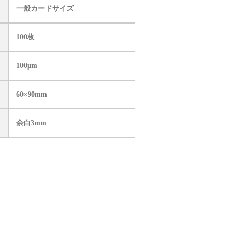
一般カードサイズ
100枚
100μm
60×90mm
余白3mm