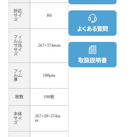
対応
サイ
B4
ズ
フィ
ルム
寸法
267×374mm
サイ
ズ
フィ
ルム
100μm
厚
枚数
100枚
本体
267×20×374m
サイ
m
ズ