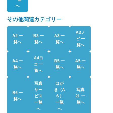
へ
その他関連カテゴリー
A3ノ
A2 一
B3 一
A3 一
ビ 一
覧へ
覧へ
覧へ
覧へ
A4ヨ
A4 一
B5 一
A5 一
コ 一
覧へ
覧へ
覧へ
覧へ
写真
はが
サー
き（A
写真
B6 一
ビス
６）
2L 一
覧へ
一覧
一覧
覧へ
へ
へ