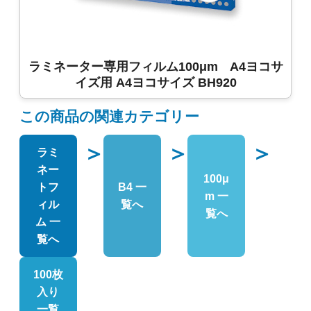
ラミネーター専用フィルム100μm A4ヨコサ
イズ用 A4ヨコサイズ BH920
この商品の関連カテゴリー
＞
＞
＞
ラミ
ネー
100μ
トフ
B4 一
m 一
ィル
覧へ
覧へ
ム 一
覧へ
100枚
入り
一覧