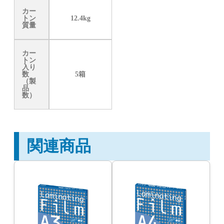
カー
トン
12.4kg
質量
カー
トン
入り
数
5箱
（製
品
数）
関連商品