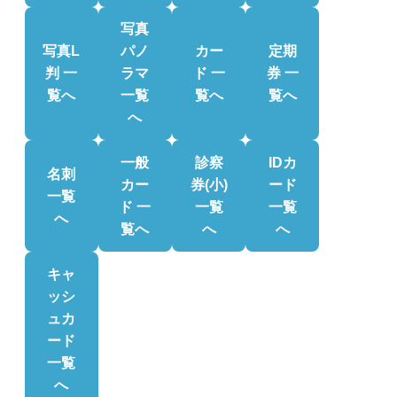
写真
写真L
パノ
カー
定期
判 一
ラマ
ド 一
券 一
覧へ
一覧
覧へ
覧へ
へ
一般
診察
IDカ
名刺
カー
券(小)
ード
一覧
ド 一
一覧
一覧
へ
覧へ
へ
へ
キャ
ッシ
ュカ
ード
一覧
へ