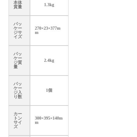
本体
1.3kg
質量
パッ
ケー
270×23×377m
ジサ
m
イズ
パッ
ケー
2.4kg
ジ質
量
パッ
ケー
1個
ジ入
り数
カー
トン
300×395×140m
サイ
m
ズ