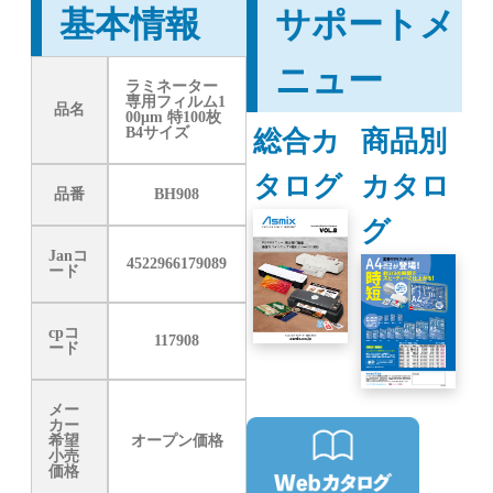
基本情報
サポートメ
ニュー
ラミネーター
専用フィルム1
品名
00μm 特100枚
総合カ
商品別
B4サイズ
タログ
カタロ
品番
BH908
グ
Janコ
4522966179089
ード
cpコ
117908
ード
メー
カー
希望
オープン価格
小売
価格