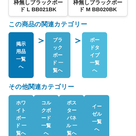
枠無しブラックボー
枠無しブラックボー
ド L BB021BK
ド M BB020BK
この商品の関連カテゴリー
＞
＞
ブラ
ボー
掲示
ック
ドタ
用品
ボー
イプ
一覧
ド 一
一覧
へ
覧へ
へ
その他関連カテゴリー
ホワ
コル
ポス
イー
イト
クボ
ター
ゼル
ボー
ード
パネ
一覧
ド 一
一覧
ル 一
へ
覧へ
へ
覧へ