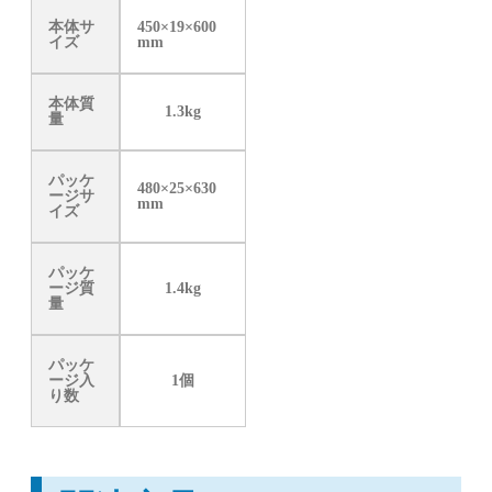
本体サ
450×19×600
イズ
mm
本体質
1.3kg
量
パッケ
480×25×630
ージサ
mm
イズ
パッケ
ージ質
1.4kg
量
パッケ
ージ入
1個
り数