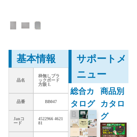
基本情報
サポートメ
ニュー
枠無しブラ
品名
ックボード
方眼 L
総合カ
商品別
タログ
カタロ
品番
BB047
グ
Janコ
4522966 4621
ード
81