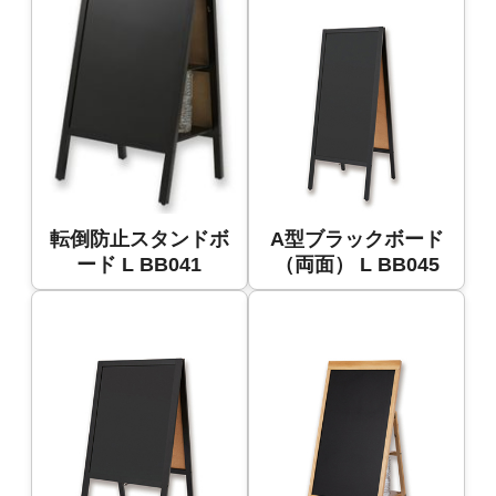
転倒防止スタンドボ
A型ブラックボード
ード L BB041
（両面） L BB045