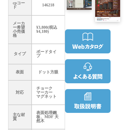
cpコー
146218
ド
メーカ
ー希望
¥3,800(税込
小売価
¥4,180)
格
ボードタイ
タイプ
プ
表面
ドット方眼
チョーク
対応
マーカー
マグネット
表面処理鋼
主な材
板、MDF 天
質
然木