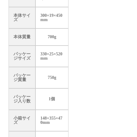
本体サイ
300×19×450
ズ
mm
本体質量
700g
パッケー
330×25×520
ジサイズ
mm
パッケー
750g
ジ質量
パッケー
1個
ジ入り数
小箱サイ
148×355×47
ズ
0mm