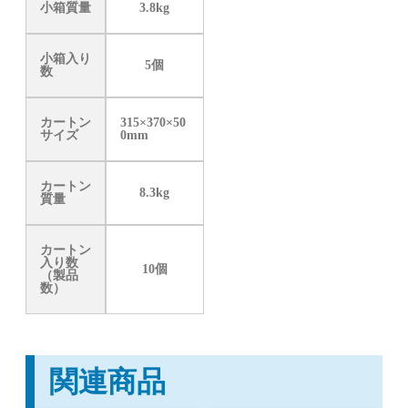
小箱質量
3.8kg
小箱入り
5個
数
カートン
315×370×50
サイズ
0mm
カートン
8.3kg
質量
カートン
入り数
10個
（製品
数）
関連商品