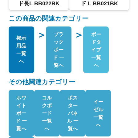
ド長L BB022BK
ド L BB021BK
この商品の関連カテゴリー
＞
＞
ブラ
ボー
掲示
ック
ドタ
用品
ボー
イプ
一覧
ド 一
一覧
へ
覧へ
へ
その他関連カテゴリー
ホワ
コル
ポス
イー
イト
クボ
ター
ゼル
ボー
ード
パネ
一覧
ド 一
一覧
ル 一
へ
覧へ
へ
覧へ