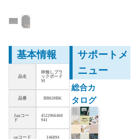
基本情報
サポートメ
ニュー
枠無しブラ
品名
ックボード
M
総合カ
タログ
品番
BB020BK
Janコー
4522966460
ド
941
cpコード
146094