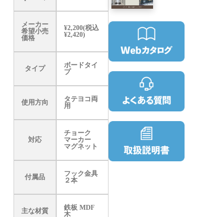
メーカー
¥2,200(税込
希望小売
¥2,420)
価格
ボードタイ
タイプ
プ
タテヨコ両
使用方向
用
チョーク
対応
マーカー
マグネット
フック金具
付属品
２本
鉄板 MDF
主な材質
木