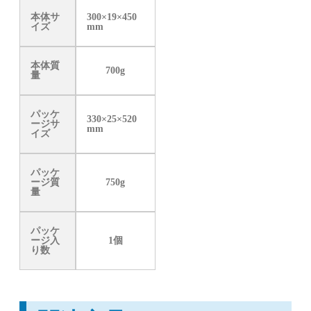
本体サ
300×19×450
イズ
mm
本体質
700g
量
パッケ
330×25×520
ージサ
mm
イズ
パッケ
ージ質
750g
量
パッケ
ージ入
1個
り数