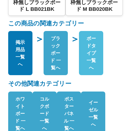
枠無しブラックボー
枠無しブラックボー
ド L BB021BK
ド M BB020BK
この商品の関連カテゴリー
＞
＞
ブラ
ボー
掲示
ック
ドタ
用品
ボー
イプ
一覧
ド 一
一覧
へ
覧へ
へ
その他関連カテゴリー
ホワ
コル
ポス
イー
イト
クボ
ター
ゼル
ボー
ード
パネ
一覧
ド 一
一覧
ル 一
へ
覧へ
へ
覧へ