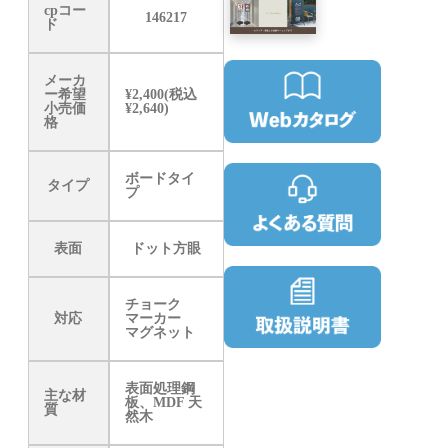
cpコー
146217
ド
メーカ
ー希望
¥2,400(税込
小売価
¥2,640)
格
ボードタイ
タイプ
プ
表面
ドット方眼
チョーク
対応
マーカー
マグネット
表面処理鋼
主な材
板、MDF 天
質
然木