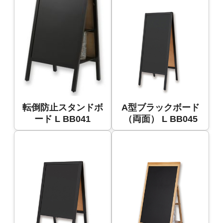
転倒防止スタンドボ
A型ブラックボード
ード L BB041
（両面） L BB045