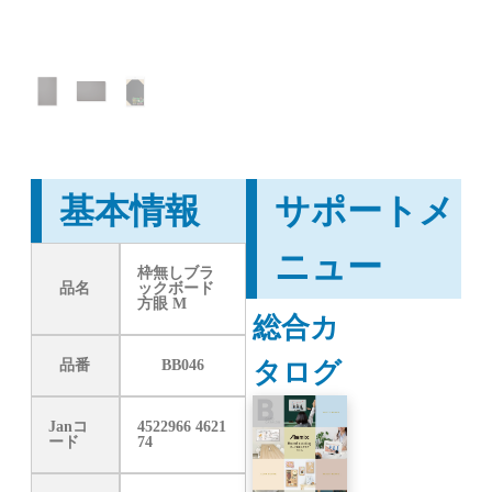
基本情報
サポートメ
ニュー
枠無しブラ
品名
ックボード
方眼 M
総合カ
タログ
品番
BB046
Janコ
4522966 4621
ード
74