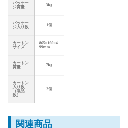
パッケー
3kg
ジ質量
パッケー
1個
ジ入り数
カートン
865×160×4
サイズ
99mm
カートン
7kg
質量
カートン
入り数
2個
（製品
数）
関連商品