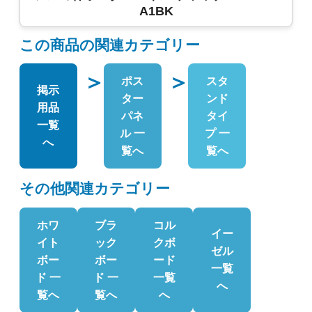
A1BK
この商品の関連カテゴリー
＞
＞
ポス
スタ
掲示
ター
ンド
用品
パネ
タイ
一覧
ル 一
プ 一
へ
覧へ
覧へ
その他関連カテゴリー
ホワ
ブラ
コル
イー
イト
ック
クボ
ゼル
ボー
ボー
ード
一覧
ド 一
ド 一
一覧
へ
覧へ
覧へ
へ