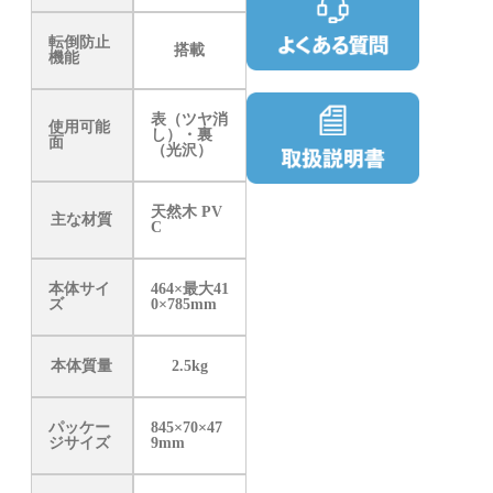
転倒防止
搭載
機能
表（ツヤ消
使用可能
し）・裏
面
（光沢）
天然木 PV
主な材質
C
本体サイ
464×最大41
ズ
0×785mm
本体質量
2.5kg
パッケー
845×70×47
ジサイズ
9mm