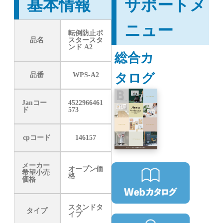
基本情報
サポートメ
ニュー
転倒防止ポ
品名
スタースタ
ンド A2
総合カ
タログ
品番
WPS-A2
Janコー
4522966461
ド
573
cpコード
146157
メーカー
オープン価
希望小売
格
価格
スタンドタ
タイプ
イプ