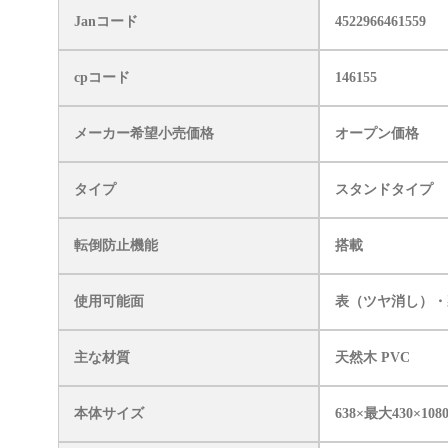
Janコード
4522966461559
cpコード
146155
メーカー希望小売価格
オープン価格
タイプ
スタンドタイプ
転倒防止機能
搭載
使用可能面
表（ツヤ消し）・
主な材質
天然木 PVC
本体サイズ
638×最大430×108