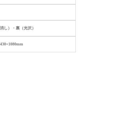
消し）・裏（光沢）
430×1080mm