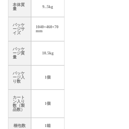
本体質
9..5kg
量
パッケ
1040×460×70
ージサ
mm
イズ
パッケ
ージ質
10.5kg
量
パッケ
ージ入
1個
り数
カート
ン入り
1個
数（製
品数）
梱包数
1箱