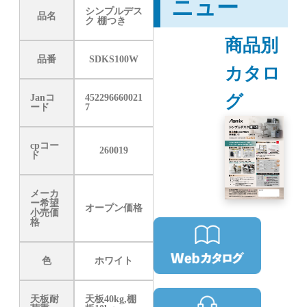
ニュー
シンプルデス
品名
ク 棚つき
商品別
品番
SDKS100W
カタロ
グ
Janコ
452296660021
ード
7
cpコー
260019
ド
メーカ
ー希望
オープン価格
小売価
格
色
ホワイト
天板耐
天板40kg,棚