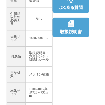
荷重
板10kg
付属品
以外の
なし
必要工
具
天板サ
1000×400mm
イズ
取扱説明書・
付属品
六角レンチ・
目隠しシール
主な材
メラミン樹脂
質
1000×400×高
本体サ
さ720～735m
イズ
m