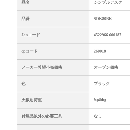
品名
シンプルデスク
品番
SDK80BK
Janコード
4522966 600187
cpコード
260018
メーカー希望小売価格
オープン価格
色
ブラック
天板耐荷重
約40kg
付属品以外の必要工具
なし